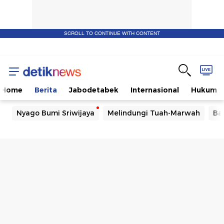
SCROLL TO CONTINUE WITH CONTENT
Home
Berita
Jabodetabek
Internasional
Hukum
Nyago Bumi Sriwijaya
Melindungi Tuah-Marwah
Ba