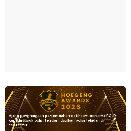
Ajang penghargaan persembahan detikcom bersama POLRI
kepada sosok polisi teladan. Usulkan polisi teladan di
sekitarmu!