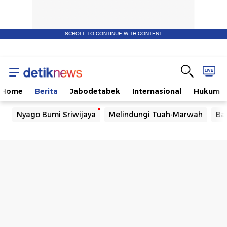
SCROLL TO CONTINUE WITH CONTENT
Home
Berita
Jabodetabek
Internasional
Hukum
Nyago Bumi Sriwijaya
Melindungi Tuah-Marwah
Ba