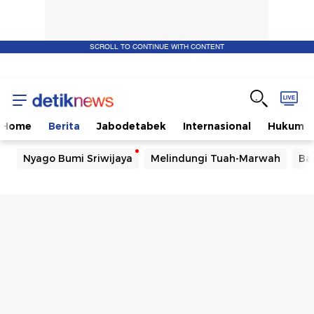
SCROLL TO CONTINUE WITH CONTENT
Home
Berita
Jabodetabek
Internasional
Hukum
Nyago Bumi Sriwijaya
Melindungi Tuah-Marwah
Ba