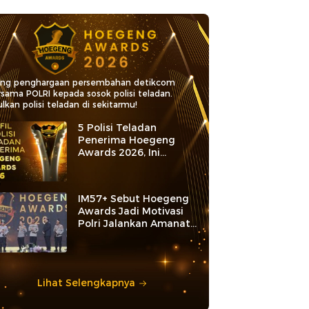
ang penghargaan persembahan detikcom
rsama POLRI kepada sosok polisi teladan.
lkan polisi teladan di sekitarmu!
5 Polisi Teladan
Penerima Hoegeng
Awards 2026, Ini
Kategori dan Kiprahnya
IM57+ Sebut Hoegeng
Awards Jadi Motivasi
Polri Jalankan Amanat
Konstitusi
Lihat Selengkapnya