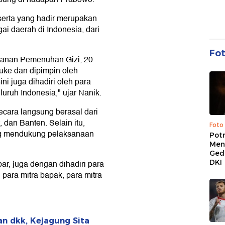
erta yang hadir merupakan
i daerah di Indonesia, dari
Fo
ayanan Pemenuhan Gizi, 20
uke dan dipimpin oleh
ni juga dihadiri oleh para
uruh Indonesia," ujar Nanik.
cara langsung berasal dari
, dan Banten. Selain itu,
Foto
yang mendukung pelaksanaan
Pot
Men
Ged
DKI
abar, juga dengan dihadiri para
 para mitra bapak, para mitra
n dkk, Kejagung Sita