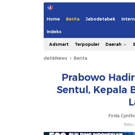
Home
Berita
Jabodetabek
Intern
Indeks
Adsmart
Terpopuler
Daerah
detikNews
Berita
Prabowo Hadir
Sentul, Kepala
L
Firda Cynth
Rabu, 