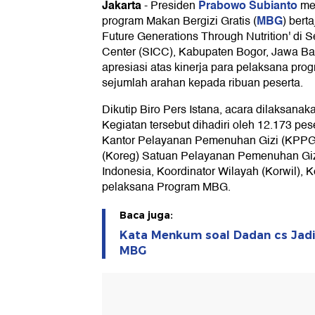
Jakarta
Prabowo Subianto
-
Presiden
men
MBG
program Makan Bergizi Gratis (
) bert
Future Generations Through Nutrition' di S
Center (SICC), Kabupaten Bogor, Jawa B
apresiasi atas kinerja para pelaksana p
sejumlah arahan kepada ribuan peserta.
Dikutip Biro Pers Istana, acara dilaksana
Kegiatan tersebut dihadiri oleh 12.173 pese
Kantor Pelayanan Pemenuhan Gizi (KPPG)
(Koreg) Satuan Pelayanan Pemenuhan Giz
Indonesia, Koordinator Wilayah (Korwil), 
pelaksana Program MBG.
Baca juga:
Kata Menkum soal Dadan cs Jadi
MBG