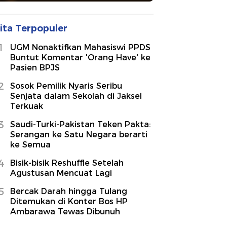
ita Terpopuler
1
UGM Nonaktifkan Mahasiswi PPDS
Buntut Komentar 'Orang Have' ke
Pasien BPJS
2
Sosok Pemilik Nyaris Seribu
Senjata dalam Sekolah di Jaksel
Terkuak
3
Saudi-Turki-Pakistan Teken Pakta:
Serangan ke Satu Negara berarti
ke Semua
4
Bisik-bisik Reshuffle Setelah
Agustusan Mencuat Lagi
5
Bercak Darah hingga Tulang
Ditemukan di Konter Bos HP
Ambarawa Tewas Dibunuh