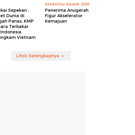
detiktimur Awards 2026
kai Sepekan :
Penerima Anugerah
et Dunia di
Figur Akselerator
gah Panas, KMP
Kemajuan
iara Terbakar
 Indonesia
ungkam Vietnam
Lihat Selengkapnya