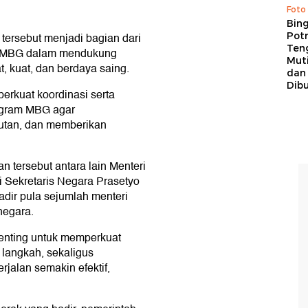
Foto
Bing
Potr
tersebut menjadi bagian dari
Ten
m MBG dalam mendukung
Mut
, kuat, dan berdaya saing.
dan
Dib
perkuat koordinasi serta
ogram MBG agar
jutan, dan memberikan
 tersebut antara lain Menteri
i Sekretaris Negara Prasetyo
dir pula sejumlah menteri
negara.
enting untuk memperkuat
 langkah, sekaligus
alan semakin efektif,