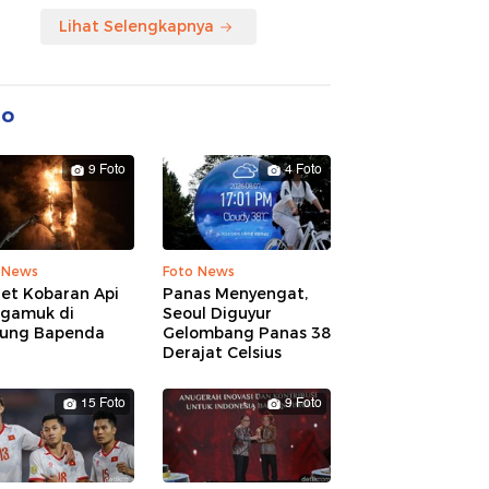
Lihat Selengkapnya
to
9 Foto
4 Foto
 News
Foto News
ret Kobaran Api
Panas Menyengat,
gamuk di
Seoul Diguyur
ung Bapenda
Gelombang Panas 38
Derajat Celsius
15 Foto
9 Foto