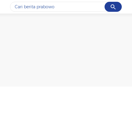
Cancel
Yang sedang ramai dicari
#1
data live draw sgp
#2
iran
#3
senjata
#4
prabowo
#5
gempa hari ini
Promoted
Terakhir yang dicari
Loading...