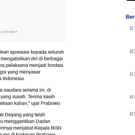
Ber
#
H CONTENT
#
an apresiasi kepada seluruh
mengabdikan diri di berbagai
ra pelaksana menjadi fondasi
egis yang menyasar
#
 Indonesia.
a-saudara selama ini, di
 yang susah. Terima kasih
#
etiaan kalian," ujar Prabowo.
#
ati Deyang yang telah
ru menggantikan Dadan
 dirinya menjabat Kepala BGN
sung di hadapan Prabowo.