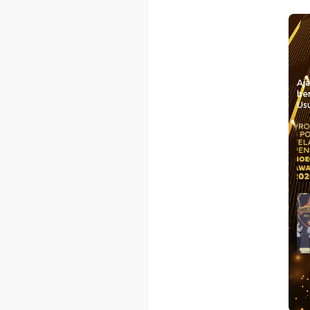
Aj
be
Usu