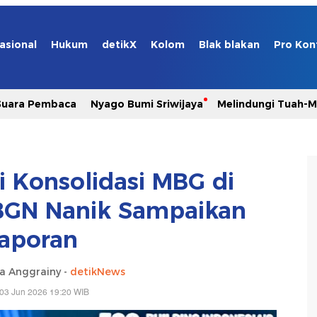
asional
Hukum
detikX
Kolom
Blak blakan
Pro Kon
Suara Pembaca
Nyago Bumi Sriwijaya
Melindungi Tuah-
i Konsolidasi MBG di
 BGN Nanik Sampaikan
aporan
ia Anggrainy -
detikNews
03 Jun 2026 19:20 WIB