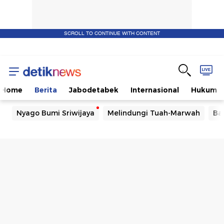
SCROLL TO CONTINUE WITH CONTENT
Home
Berita
Jabodetabek
Internasional
Hukum
Nyago Bumi Sriwijaya
Melindungi Tuah-Marwah
Ba