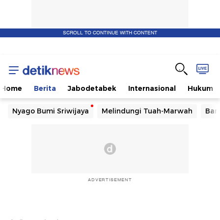
SCROLL TO CONTINUE WITH CONTENT
Home
Berita
Jabodetabek
Internasional
Hukum
Nyago Bumi Sriwijaya
Melindungi Tuah-Marwah
Ban
ADVERTISEMENT