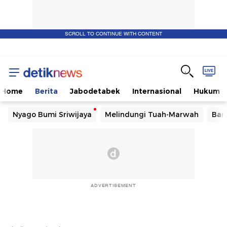
SCROLL TO CONTINUE WITH CONTENT
Home
Berita
Jabodetabek
Internasional
Hukum
Nyago Bumi Sriwijaya
Melindungi Tuah-Marwah
Ban
ADVERTISEMENT