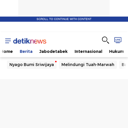
SCROLL TO CONTINUE WITH CONTENT
Home
Berita
Jabodetabek
Internasional
Hukum
Nyago Bumi Sriwijaya
Melindungi Tuah-Marwah
Ba