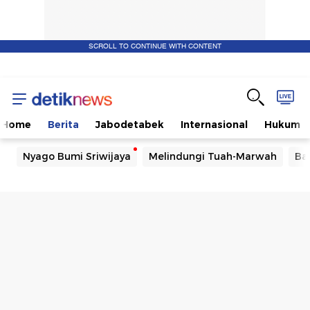
SCROLL TO CONTINUE WITH CONTENT
Home
Berita
Jabodetabek
Internasional
Hukum
Nyago Bumi Sriwijaya
Melindungi Tuah-Marwah
Ba