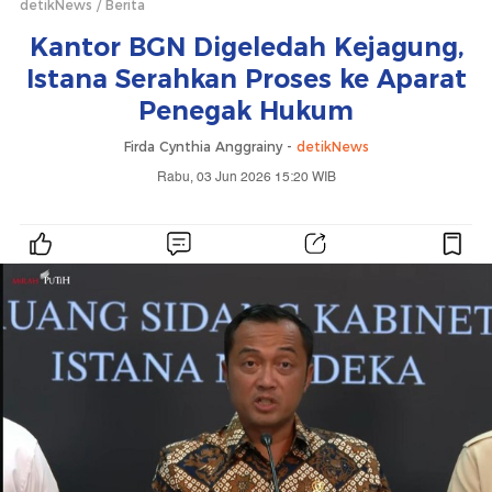
detikNews
Berita
Kantor BGN Digeledah Kejagung,
Istana Serahkan Proses ke Aparat
Penegak Hukum
Firda Cynthia Anggrainy -
detikNews
Rabu, 03 Jun 2026 15:20 WIB