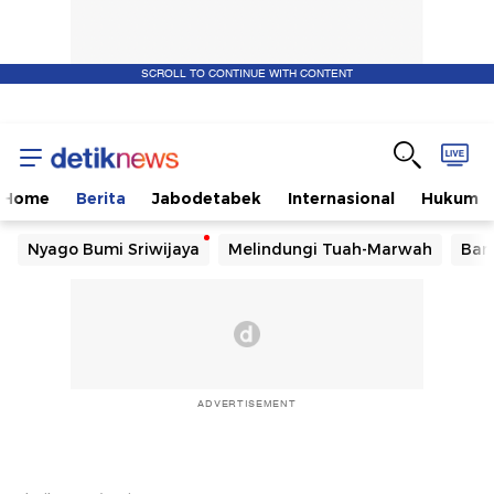
SCROLL TO CONTINUE WITH CONTENT
Home
Berita
Jabodetabek
Internasional
Hukum
Nyago Bumi Sriwijaya
Melindungi Tuah-Marwah
Ban
ADVERTISEMENT