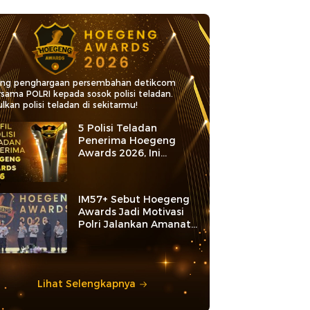
ang penghargaan persembahan detikcom
rsama POLRI kepada sosok polisi teladan.
lkan polisi teladan di sekitarmu!
5 Polisi Teladan
Penerima Hoegeng
Awards 2026, Ini
Kategori dan Kiprahnya
IM57+ Sebut Hoegeng
Awards Jadi Motivasi
Polri Jalankan Amanat
Konstitusi
Lihat Selengkapnya