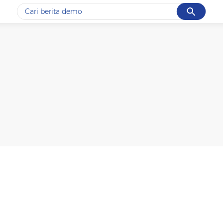
Cancel
Yang sedang ramai dicari
#1
gempa hari ini
#2
gempa
#3
iran
#4
demo
#5
prabowo
Promoted
Terakhir yang dicari
Loading...