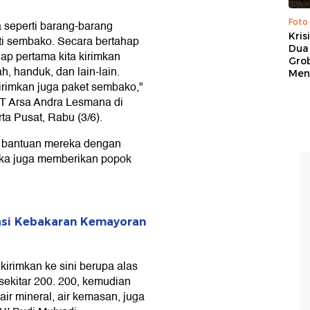
Foto
 seperti barang-barang
Kris
nti sembako. Secara bertahap
Dua 
hap pertama kita kirimkan
Gro
, handuk, dan lain-lain.
Men
kirimkan juga paket sembako,"
T Arsa Andra Lesmana di
a Pusat, Rabu (3/6).
n bantuan mereka dengan
eka juga memberikan popok
kasi Kebakaran Kemayoran
kirimkan ke sini berupa alas
 sekitar 200. 200, kemudian
ir mineral, air kemasan, juga