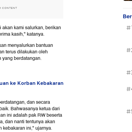
H CONTENT
Ber
i akan kami salurkan, berikan
#
erima kasih," katanya.
akan menyalurkan bantuan
#
n terus dilakukan oleh
n yang berdatangan.
#
tuan ke Korban Kebakaran
#
berdatangan, dan secara
baik. Bahwasanya ketua dari
#
an ini adalah pak RW beserta
 dan nanti tentunya akan
kebakaran ini," ujarnya.