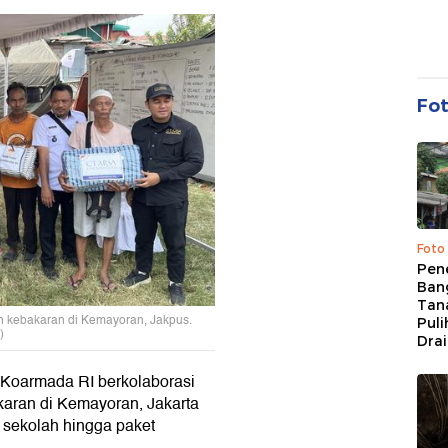
Fo
Foto
Pen
Bang
Tan
 kebakaran di Kemayoran, Jakpus.
Puli
)
Dra
Koarmada RI berkolaborasi
aran di Kemayoran, Jakarta
 sekolah hingga paket