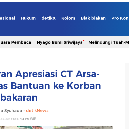
asional
Hukum
detikX
Kolom
Blak blakan
Pro Kon
Suara Pembaca
Nyago Bumi Sriwijaya
Melindungi Tuah-
n Apresiasi CT Arsa-
as Bantuan ke Korban
bakaran
ia Syuhada -
detikNews
03 Jun 2026 14:25 WIB