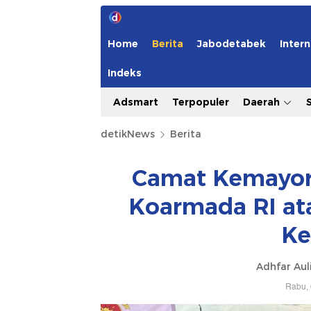
Home
Berita
Jabodetabek
Intern
Indeks
Adsmart
Terpopuler
Daerah
detikNews
Berita
Camat Kemayora
Koarmada RI at
Ke
Adhfar Aul
Rabu, 