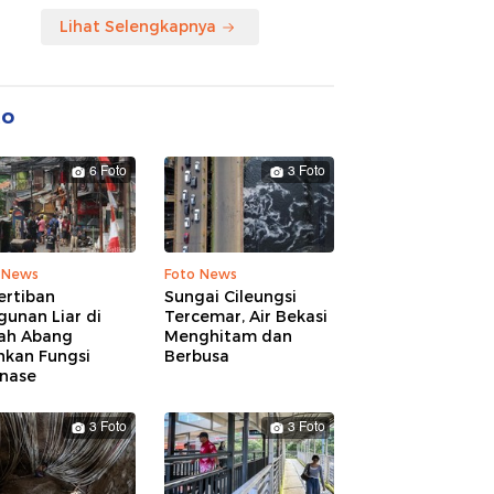
Lihat Selengkapnya
to
6 Foto
3 Foto
 News
Foto News
ertiban
Sungai Cileungsi
unan Liar di
Tercemar, Air Bekasi
ah Abang
Menghitam dan
hkan Fungsi
Berbusa
inase
3 Foto
3 Foto