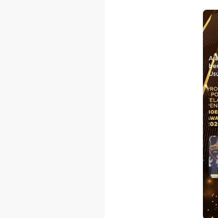
Aj
be
Usu