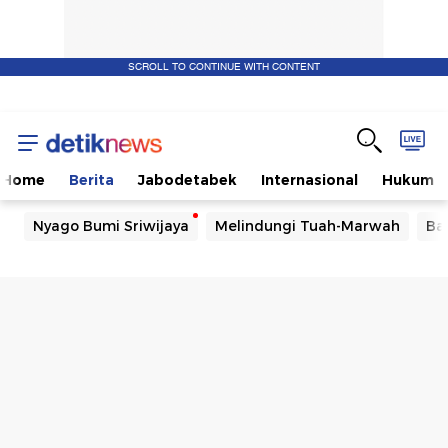
SCROLL TO CONTINUE WITH CONTENT
Home
Berita
Jabodetabek
Internasional
Hukum
Nyago Bumi Sriwijaya
Melindungi Tuah-Marwah
Ba