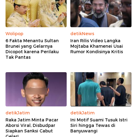
Wolipop
detikNews
6 Fakta Menantu Sultan
Iran Rilis Video Langka
Brunei yang Gelarnya
Mojtaba Khamenei Usai
Dicopot karena Perilaku
Rumor Kondisinya Kritis
Tak Pantas
detikJatim
detikJatim
Raka Jatim Minta Pacar
Ini Motif Suami Tusuk Istri
Aborsi Viral, Disbudpar
Siri hingga Tewas di
Siapkan Sanksi Cabut
Banyuwangi
Gelar!