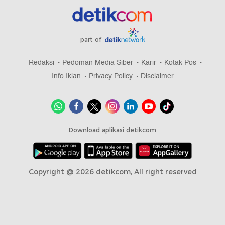
Berita Terkini
Puing Kebakaran Gedung Bapenda DKI Mulai
Dibersihkan
Kapolres Metro Depok Ziarah ke Makam Jenderal
Hoegeng dan Eyang Meri
Mengapa Rusia Menjual Cadangan Emasnya?
Command Center Dishub Dipindah ke MT Haryono
Imbas Kebakaran Gedung Bapenda
Kebakaran di Gedung Bapenda DKI Padam, Lalin
Kembali Dibuka
part of