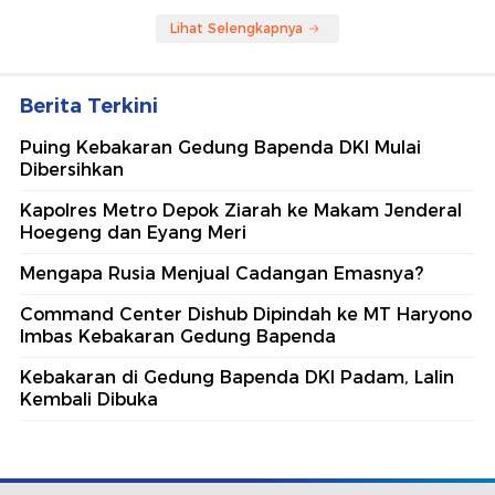
Berita Terpopuler
#1
Jenderal Top AS Diam-diam Cari Cara untuk
Akhiri Perang Iran
#2
Kecerobohan Sekian Detik, Puluhan Nyawa
Melayang
#3
Polda Metro Kerahkan 1.200 Personel
Amankan Laga Chelsea Vs Milan di GBK
#4
Penembakan Terjadi di Festival Budaya
Lembah Baliem, Pengunjung Kocar-kacir
#5
Jatanras Polda Metro Tangkap Rampok
Pembacok Pegawai Koperasi di Bekasi
Lihat Selengkapnya