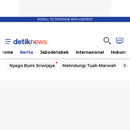
SCROLL TO CONTINUE WITH CONTENT
Home
Berita
Jabodetabek
Internasional
Hukum
Nyago Bumi Sriwijaya
Melindungi Tuah-Marwah
Ba