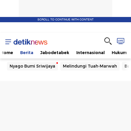
SCROLL TO CONTINUE WITH CONTENT
Home
Berita
Jabodetabek
Internasional
Hukum
Nyago Bumi Sriwijaya
Melindungi Tuah-Marwah
Ba