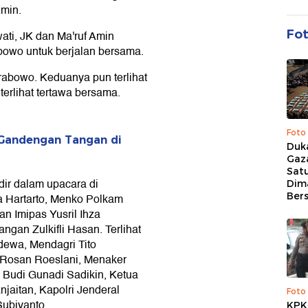
Amin.
Fo
i, JK dan Ma'ruf Amin
owo untuk berjalan bersama.
bowo. Keduanya pun terlihat
erlihat tertawa bersama.
Foto
andengan Tangan di
Duk
Gaz
Sat
ir dalam upacara di
Dim
Ber
a Hartarto, Menko Polkam
 Imipas Yusril Ihza
gan Zulkifli Hasan. Terlihat
dewa, Mendagri Tito
si Rosan Roeslani, Menaker
 Budi Gunadi Sadikin, Ketua
aitan, Kapolri Jenderal
Foto
Subiyanto.
KPK 