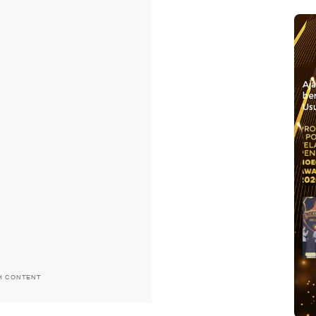
Aj
be
Usu
H CONTENT