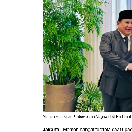
Momen kedekatan Prabowo dan Megawati di Hari Lahir Pa
Jakarta
-
Momen hangat tercipta saat upac