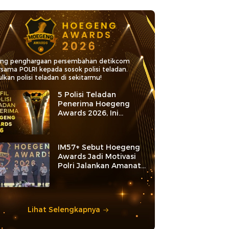
ang penghargaan persembahan detikcom
rsama POLRI kepada sosok polisi teladan.
lkan polisi teladan di sekitarmu!
5 Polisi Teladan
Penerima Hoegeng
Awards 2026, Ini
Kategori dan Kiprahnya
IM57+ Sebut Hoegeng
Awards Jadi Motivasi
Polri Jalankan Amanat
Konstitusi
Lihat Selengkapnya