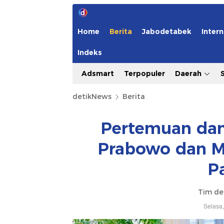
Home
Berita
Jabodetabek
Intern
Indeks
Adsmart
Terpopuler
Daerah
detikNews
Berita
Pertemuan da
Prabowo dan Me
P
Tim de
Selasa,