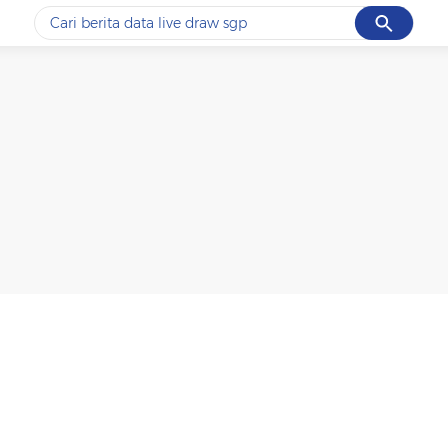
Cancel
Yang sedang ramai dicari
#1
data live draw sgp
#2
gempa hari ini
#3
prabowo
#4
iran
#5
demo
Promoted
Terakhir yang dicari
Loading...