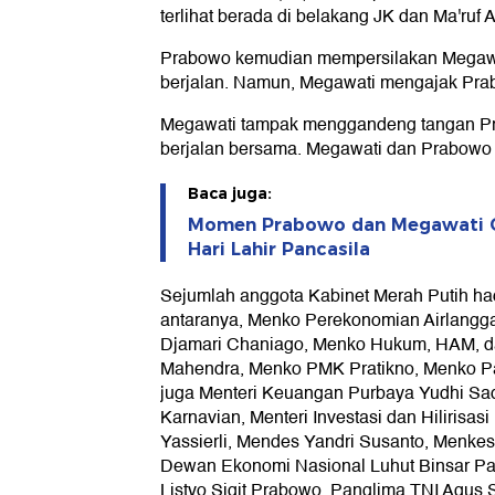
terlihat berada di belakang JK dan Ma'ruf 
Prabowo kemudian mempersilakan Megawat
berjalan. Namun, Megawati mengajak Prab
Megawati tampak menggandeng tangan Pra
berjalan bersama. Megawati dan Prabowo t
Baca juga:
Momen Prabowo dan Megawati G
Hari Lahir Pancasila
Sejumlah anggota Kabinet Merah Putih had
antaranya, Menko Perekonomian Airlangg
Djamari Chaniago, Menko Hukum, HAM, dan
Mahendra, Menko PMK Pratikno, Menko Pan
juga Menteri Keuangan Purbaya Yudhi Sa
Karnavian, Menteri Investasi dan Hilirisa
Yassierli, Mendes Yandri Susanto, Menkes
Dewan Ekonomi Nasional Luhut Binsar Panj
Listyo Sigit Prabowo, Panglima TNI Agus 