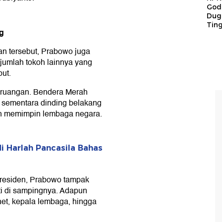
God
Duga
Tin
g
n tersebut, Prabowo juga
jumlah tokoh lainnya yang
ut.
 ruangan. Bendera Merah
n, sementara dinding belakang
nah memimpin lembaga negara.
 Harlah Pancasila Bahas
 Presiden, Prabowo tampak
i di sampingnya. Adapun
inet, kepala lembaga, hingga