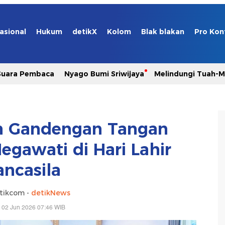
asional
Hukum
detikX
Kolom
Blak blakan
Pro Kon
Suara Pembaca
Nyago Bumi Sriwijaya
Melindungi Tuah-
n Gandengan Tangan
gawati di Hari Lahir
ancasila
tikcom -
detikNews
 02 Jun 2026 07:46 WIB