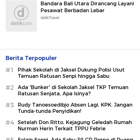
Bandara Bali Utara Dirancang Layani
Pesawat Berbadan Lebar
detikTravel
Berita Terpopuler
#1
Pihak Sekolah di Jaksel Dukung Polisi Usut
Temuan Ratusan Senpi hingga Sabu
#2
Ada 'Bunker' di Sekolah Jaksel TKP Temuan
Ratusan Senjata, Apa Isinya?
#3
Rudy Tanoesoedibjo Absen Lagi, KPK: Jangan
Tunda-tunda Penyidikan!
#4
Setelah Don Ritto, Kejagung Geledah Rumah
Nurman Herin Terkait TPPU Febrie
#5
Selain Senpi, Ada Sabu-30 CD Porno di Ruang