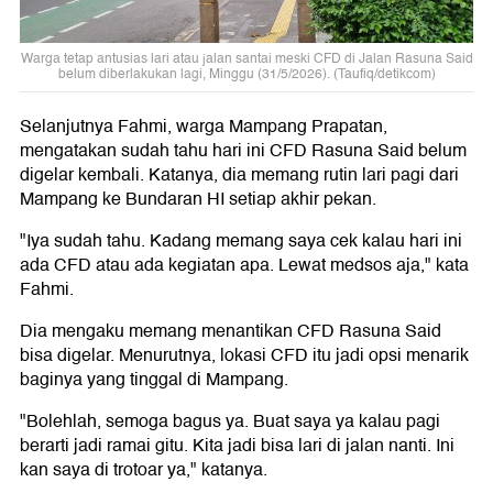
Warga tetap antusias lari atau jalan santai meski CFD di Jalan Rasuna Said
belum diberlakukan lagi, Minggu (31/5/2026). (Taufiq/detikcom)
Selanjutnya Fahmi, warga Mampang Prapatan,
mengatakan sudah tahu hari ini CFD Rasuna Said belum
digelar kembali. Katanya, dia memang rutin lari pagi dari
Mampang ke Bundaran HI setiap akhir pekan.
"Iya sudah tahu. Kadang memang saya cek kalau hari ini
ada CFD atau ada kegiatan apa. Lewat medsos aja," kata
Fahmi.
Dia mengaku memang menantikan CFD Rasuna Said
bisa digelar. Menurutnya, lokasi CFD itu jadi opsi menarik
baginya yang tinggal di Mampang.
"Bolehlah, semoga bagus ya. Buat saya ya kalau pagi
berarti jadi ramai gitu. Kita jadi bisa lari di jalan nanti. Ini
kan saya di trotoar ya," katanya.