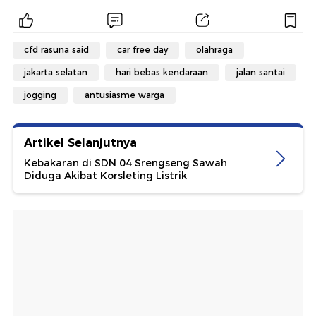
cfd rasuna said
car free day
olahraga
jakarta selatan
hari bebas kendaraan
jalan santai
jogging
antusiasme warga
Artikel Selanjutnya
Kebakaran di SDN 04 Srengseng Sawah
Diduga Akibat Korsleting Listrik