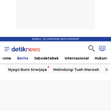
SCROLL TO CONTINUE WITH CONTENT
Home
Berita
Jabodetabek
Internasional
Hukum
Nyago Bumi Sriwijaya
Melindungi Tuah-Marwah
Ba