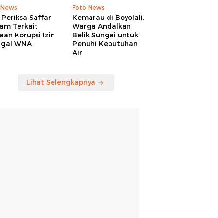
 News
Foto News
Periksa Saffar
Kemarau di Boyolali,
am Terkait
Warga Andalkan
an Korupsi Izin
Belik Sungai untuk
ggal WNA
Penuhi Kebutuhan
Air
Lihat Selengkapnya