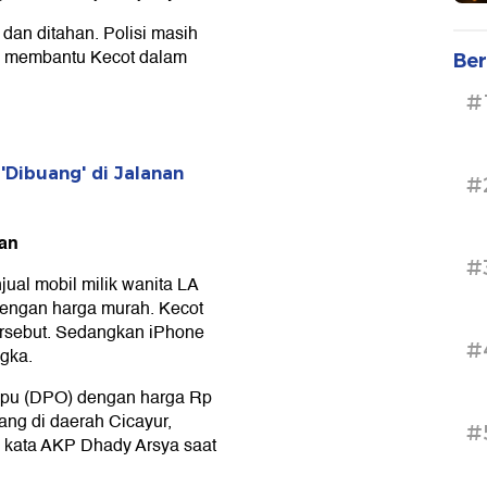
dan ditahan. Polisi masih
g membantu Kecot dalam
Ber
#
Dibuang' di Jalanan
#
uan
#
ual mobil milik wanita LA
dengan harga murah. Kecot
ersebut. Sedangkan iPhone
#
gka.
 pupu (DPO) dengan harga Rp
ang di daerah Cicayur,
#
" kata AKP Dhady Arsya saat