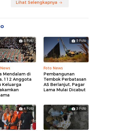
Lihat Selengkapnya
to
5 Foto
5 Foto
 News
Foto News
a Mendalam di
Pembangunan
a, 112 Anggota
Tembok Perbatasan
u Keluarga
AS Berlanjut, Pagar
akamkan
Lama Mulai Dicabut
sama
4 Foto
3 Foto