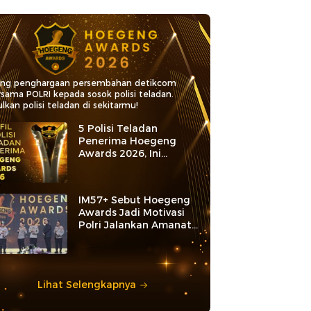
ang penghargaan persembahan detikcom
rsama POLRI kepada sosok polisi teladan.
lkan polisi teladan di sekitarmu!
5 Polisi Teladan
Penerima Hoegeng
Awards 2026, Ini
Kategori dan Kiprahnya
IM57+ Sebut Hoegeng
Awards Jadi Motivasi
Polri Jalankan Amanat
Konstitusi
Lihat Selengkapnya