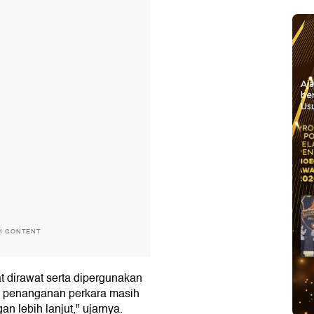
Aj
be
Usu
H CONTENT
t dirawat serta dipergunakan
ni, penanganan perkara masih
 lebih lanjut," ujarnya.