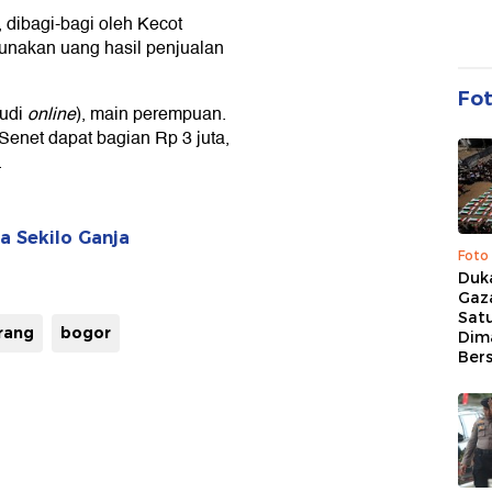
, dibagi-bagi oleh Kecot
unakan uang hasil penjualan
Fo
udi
online
), main perempuan.
Senet dapat bagian Rp 3 juta,
.
a Sekilo Ganja
Foto
Duk
Gaz
Sat
rang
bogor
Dim
Ber