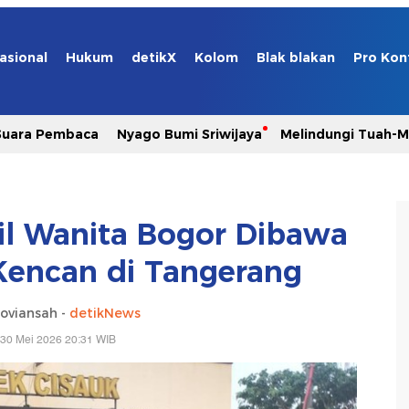
asional
Hukum
detikX
Kolom
Blak blakan
Pro Kon
Suara Pembaca
Nyago Bumi Sriwijaya
Melindungi Tuah-
bil Wanita Bogor Dibawa
encan di Tangerang
oviansah -
detikNews
 30 Mei 2026 20:31 WIB