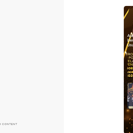
Aj
be
Usu
H CONTENT