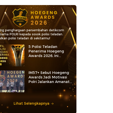
ang penghargaan persembahan detikcom
rsama POLRI kepada sosok polisi teladan.
lkan polisi teladan di sekitarmu!
5 Polisi Teladan
Penerima Hoegeng
Awards 2026, Ini
Kategori dan Kiprahnya
IM57+ Sebut Hoegeng
Awards Jadi Motivasi
Polri Jalankan Amanat
Konstitusi
Lihat Selengkapnya