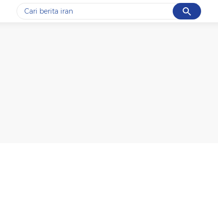
Cancel
Yang sedang ramai dicari
#1
gempa hari ini
#2
demo
#3
gempa
#4
iran
#5
prabowo
Promoted
Terakhir yang dicari
Loading...