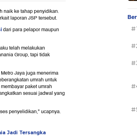
h naik ke tahap penyidikan.
Ber
kait laporan JSP tersebut.
#
i
dari para pelapor maupun
#
gaku telah melakukan
ania Group, tapi tidak
#
a Metro Jaya juga menerima
 keberangkatan umrah untuk
#
ah membayar paket umrah
berangkatkan sesuai jadwal yang
#
oses penyelidikan," ucapnya.
ia Jadi Tersangka