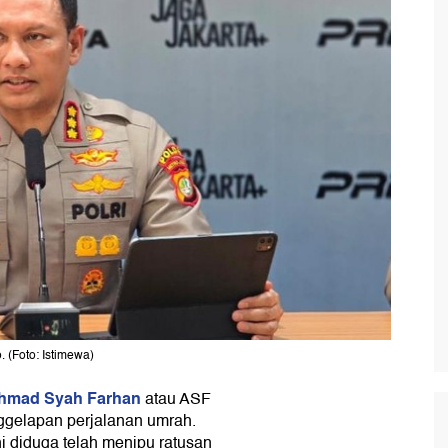
(Foto: Istimewa)
hmad Syah Farhan
atau ASF
ggelapan perjalanan umrah.
i diduga telah menipu ratusan