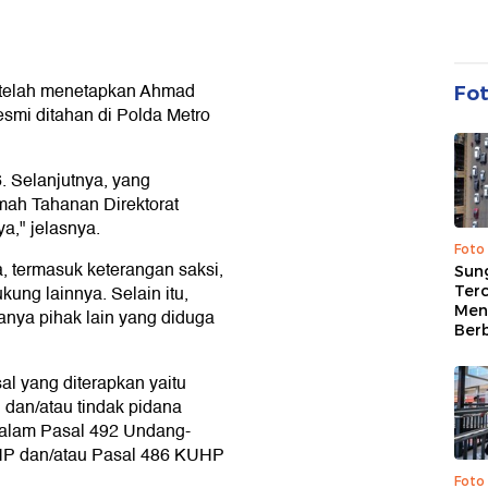
k telah menetapkan Ahmad
Fo
esmi ditahan di Polda Metro
. Selanjutnya, yang
mah Tahanan Direktorat
a," jelasnya.
Foto
, termasuk keterangan saksi,
Sung
kung lainnya. Selain itu,
Terc
Men
nya pihak lain yang diduga
Ber
al yang diterapkan yaitu
n
dan/atau tindak pidana
alam Pasal 492 Undang-
HP dan/atau Pasal 486 KUHP
Foto