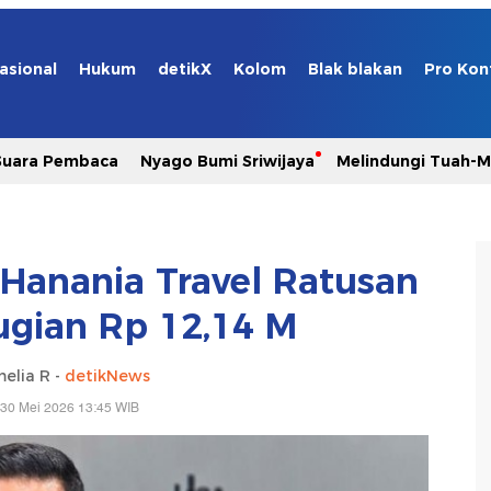
asional
Hukum
detikX
Kolom
Blak blakan
Pro Kon
Suara Pembaca
Nyago Bumi Sriwijaya
Melindungi Tuah-
Hanania Travel Ratusan
ugian Rp 12,14 M
elia R -
detikNews
 30 Mei 2026 13:45 WIB