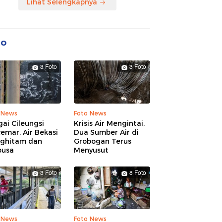
Lihat Selengkapnya
to
3 Foto
3 Foto
 News
Foto News
ai Cileungsi
Krisis Air Mengintai,
emar, Air Bekasi
Dua Sumber Air di
ghitam dan
Grobogan Terus
busa
Menyusut
3 Foto
8 Foto
 News
Foto News