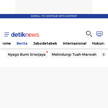
SCROLL TO CONTINUE WITH CONTENT
Home
Berita
Jabodetabek
Internasional
Hukum
Nyago Bumi Sriwijaya
Melindungi Tuah-Marwah
Ba