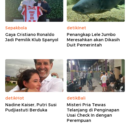
Sepakbola
detikInet
Gaya Cristiano Ronaldo
Penangkap Lele Jumbo
Jadi Pemilik Klub Spanyol
Meresahkan akan Dikasih
Duit Pemerintah
detikHot
detikBali
Nadine Kaiser, Putri Susi
Misteri Pria Tewas
Pudjiastuti Berduka
Telanjang di Penginapan
Usai Check In dengan
Perempuan