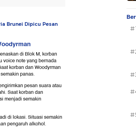
Ber
a Brunei Dipicu Pesan
#
 Woodyrman
#
enaskan di Blok M, korban
u voice note yang bernada
 Saat korban dan Woodyrman
i semakin panas.
#
engirimkan pesan suara atau
#
ahi. Saat korban dan
asi menjadi semakin
#
di di lokasi. Situasi semakin
aan pengaruh alkohol.