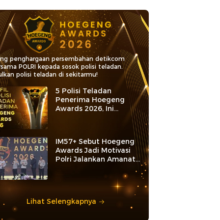
ang penghargaan persembahan detikcom
rsama POLRI kepada sosok polisi teladan.
lkan polisi teladan di sekitarmu!
5 Polisi Teladan
Penerima Hoegeng
Awards 2026, Ini
Kategori dan Kiprahnya
IM57+ Sebut Hoegeng
Awards Jadi Motivasi
Polri Jalankan Amanat
Konstitusi
Lihat Selengkapnya