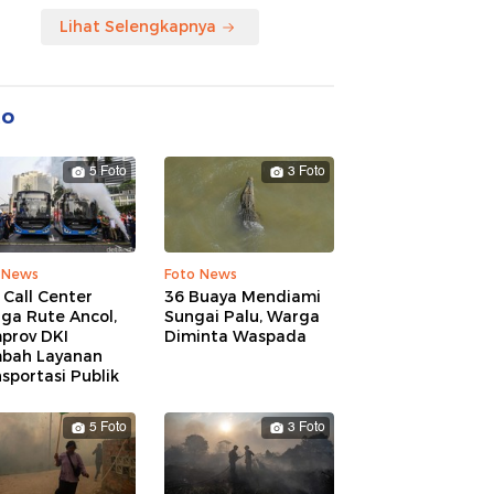
Lihat Selengkapnya
to
5 Foto
3 Foto
 News
Foto News
 Call Center
36 Buaya Mendiami
ga Rute Ancol,
Sungai Palu, Warga
prov DKI
Diminta Waspada
bah Layanan
sportasi Publik
5 Foto
3 Foto