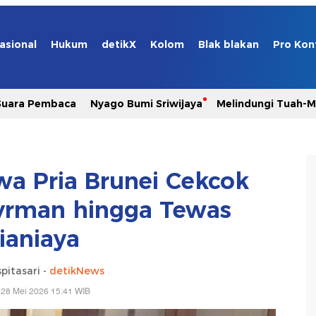
asional
Hukum
detikX
Kolom
Blak blakan
Pro Kon
Suara Pembaca
Nyago Bumi Sriwijaya
Melindungi Tuah-
wa Pria Brunei Cekcok
rman hingga Tewas
ianiaya
pitasari -
detikNews
 28 Mei 2026 15:41 WIB