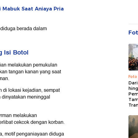
i Mabuk Saat Aniaya Pria
u diduga berada dalam
Fo
 Isi Botol
ian melakukan pemukulan
akan tangan kanan yang saat
Foto
man.
Dari
hing
h di lokasi kejadian, sempat
Pem
 dinyatakan meninggal
Tam
Tran
dyrman melakukan
erlibat cekcok dengan korban.
a, motif penganiayaan diduga