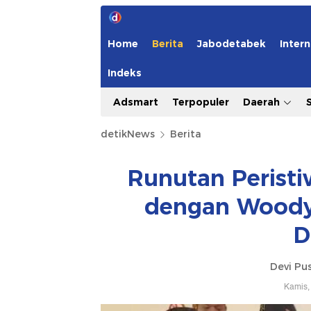
Home
Berita
Jabodetabek
Intern
Indeks
Adsmart
Terpopuler
Daerah
detikNews
Berita
Runutan Peristi
dengan Woody
D
Devi Pus
Kamis,