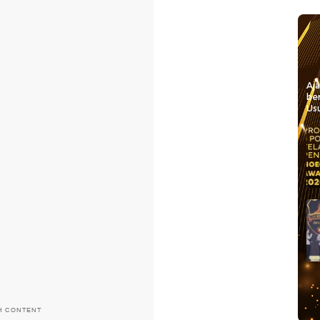
Aj
be
Usu
H CONTENT