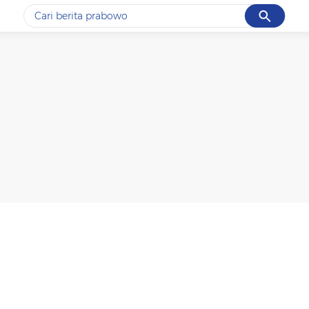
Cancel
Yang sedang ramai dicari
#1
ketik
#2
bromo
#3
streaming motogp
#4
prabowo
#5
data live draw sgp
Promoted
Terakhir yang dicari
Loading...