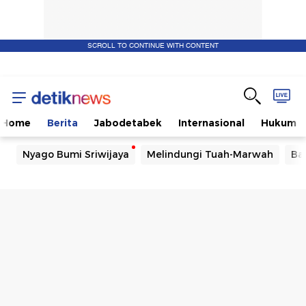
SCROLL TO CONTINUE WITH CONTENT
Home
Berita
Jabodetabek
Internasional
Hukum
Nyago Bumi Sriwijaya
Melindungi Tuah-Marwah
Ba