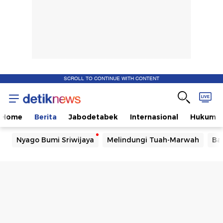
SCROLL TO CONTINUE WITH CONTENT
Home
Berita
Jabodetabek
Internasional
Hukum
Nyago Bumi Sriwijaya
Melindungi Tuah-Marwah
Ba