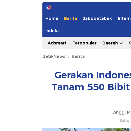
Home
Berita
Jabodetabek
Intern
Indeks
Adsmart
Terpopuler
Daerah
detikNews
Berita
Gerakan Indones
Tanam 550 Bibit
Anggi M
Sabtu,