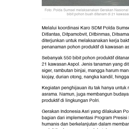
Foto: Polda Sumsel melaksanakan Gerakan Nasional
bibit pohon buah ditanam di 21 kawasan
Melalui koordinasi Karo SDM Polda Sumsel,
Ditlantas, Ditpamobvit, Ditbinmas, Ditsam
diterjunkan untuk melaksanakan kerja bakt
penanaman pohon produktif di kawasan as
Sebanyak 550 bibit pohon produktif ditana
21 kawasan Aspol. Jenis tanaman yang dit
siger, rambutan binjai, mangga harum man
kiojay, durian otong, nangka kandil, hingga 
Kegiatan penghijauan itu tak hanya untuk
asrama. Namun, juga membangun budaya h
produktif di lingkungan Polri.
Gerakan Indonesia Asri yang dilakukan P
bagian dari implementasi Program Presisi 
humanis dan berkelanjutan dalam membang