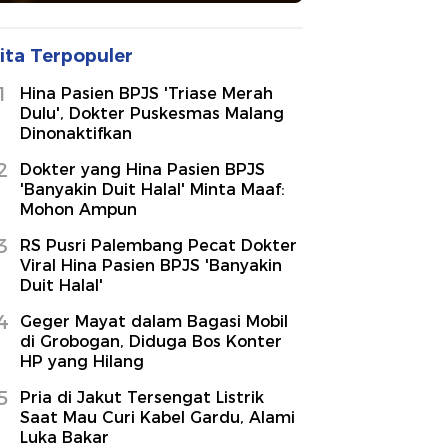
ita Terpopuler
1
Hina Pasien BPJS 'Triase Merah
Dulu', Dokter Puskesmas Malang
Dinonaktifkan
2
Dokter yang Hina Pasien BPJS
'Banyakin Duit Halal' Minta Maaf:
Mohon Ampun
3
RS Pusri Palembang Pecat Dokter
Viral Hina Pasien BPJS 'Banyakin
Duit Halal'
4
Geger Mayat dalam Bagasi Mobil
di Grobogan, Diduga Bos Konter
HP yang Hilang
5
Pria di Jakut Tersengat Listrik
Saat Mau Curi Kabel Gardu, Alami
Luka Bakar