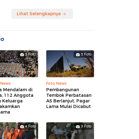
Lihat Selengkapnya
to
5 Foto
5 Foto
 News
Foto News
a Mendalam di
Pembangunan
a, 112 Anggota
Tembok Perbatasan
u Keluarga
AS Berlanjut, Pagar
akamkan
Lama Mulai Dicabut
sama
4 Foto
3 Foto