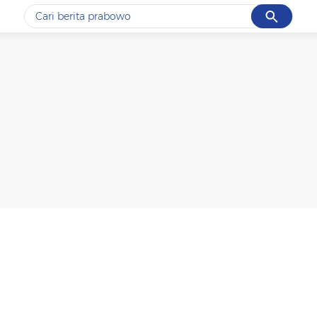
Cancel
Yang sedang ramai dicari
#1
gempa hari ini
#2
gempa
#3
prabowo
#4
iran
#5
demo
Promoted
Terakhir yang dicari
Loading...