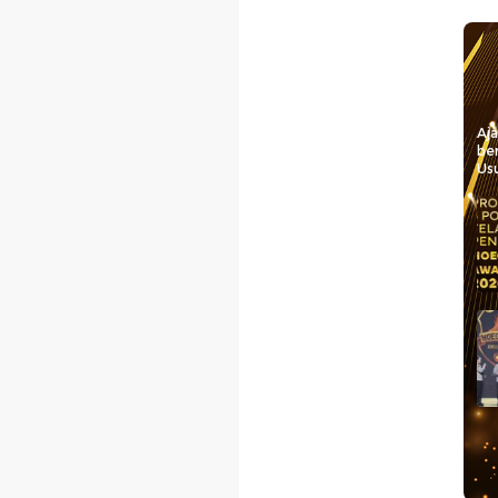
Aj
be
Usu