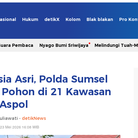
asional
Hukum
detikX
Kolom
Blak blakan
Pro Kon
Suara Pembaca
Nyago Bumi Sriwijaya
Melindungi Tuah-
ia Asri, Polda Sumsel
 Pohon di 21 Kawasan
Aspol
uliawati -
detikNews
 23 Mei 2026 16:08 WIB