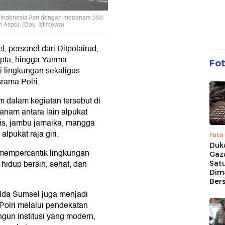
 Indonesia Asri dengan menanam 550
 Aspol. (Dok. Istimewa)
 personel dari Ditpolairud,
apta, hingga Yanma
Fo
i lingkungan sekaligus
rama Polri.
m dalam kegiatan tersebut di
anam antara lain alpukat
is, jambu jamaika, mangga
alpukat raja giri.
Foto
Duk
 mempercantik lingkungan
Gaz
idup bersih, sehat, dan
Sat
Dim
Ber
olda Sumsel juga menjadi
Polri melalui pendekatan
un institusi yang modern,