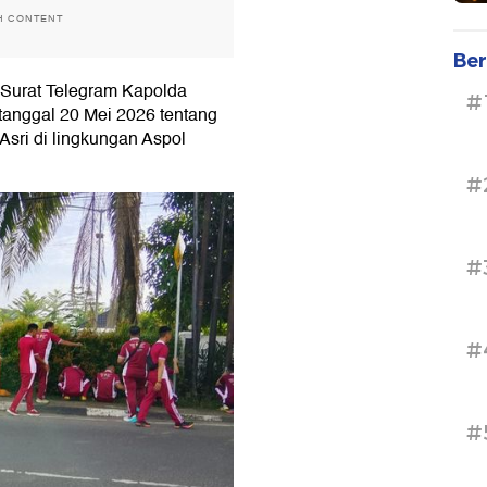
H CONTENT
Ber
t Surat Telegram Kapolda
#
anggal 20 Mei 2026 tentang
sri di lingkungan Aspol
#
#
#
#