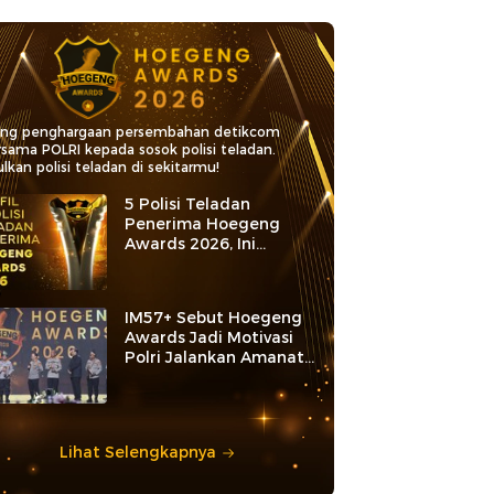
ang penghargaan persembahan detikcom
rsama POLRI kepada sosok polisi teladan.
lkan polisi teladan di sekitarmu!
5 Polisi Teladan
Penerima Hoegeng
Awards 2026, Ini
Kategori dan Kiprahnya
IM57+ Sebut Hoegeng
Awards Jadi Motivasi
Polri Jalankan Amanat
Konstitusi
Lihat Selengkapnya