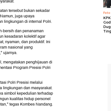
yarakat.
tan tersebut bukan sekadar
Foto
 Namun, juga upaya
KPK 
lingkungan di internal Polri.
God
Duga
sih-bersih dan penanaman
Tin
n kesadaran kolektif agar
t, nyaman, dan produktif. Ini
gram nasional yang
" ujarnya.
l, mengatakan penghijauan di
entasi Program Presisi Polri
si Polri Presisi melalui
a lingkungan dan masyarakat.
a simbol kepedulian terhadap
ngun kualitas hidup personel
jutan," tegas Kombes Nandang.