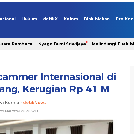
asional
Hukum
detikX
Kolom
Blak blakan
Pro Kon
Suara Pembaca
Nyago Bumi Sriwijaya
Melindungi Tuah-
cammer Internasional di
rang, Kerugian Rp 41 M
wi Kurnia -
detikNews
 23 Mei 2026 08:48 WIB