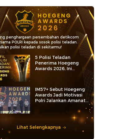
ang penghargaan persembahan detikcom
rsama POLRI kepada sosok polisi teladan.
lkan polisi teladan di sekitarmu!
5 Polisi Teladan
Penerima Hoegeng
Awards 2026, Ini
Kategori dan Kiprahnya
IM57+ Sebut Hoegeng
Awards Jadi Motivasi
Polri Jalankan Amanat
Konstitusi
Lihat Selengkapnya