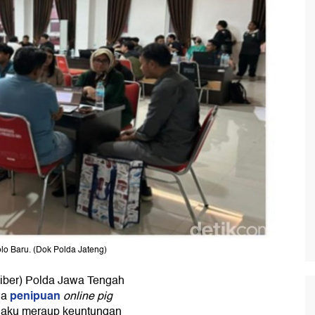
lo Baru. (Dok Polda Jateng)
ssiber) Polda Jawa Tengah
penipuan
na
online pig
elaku meraup keuntungan