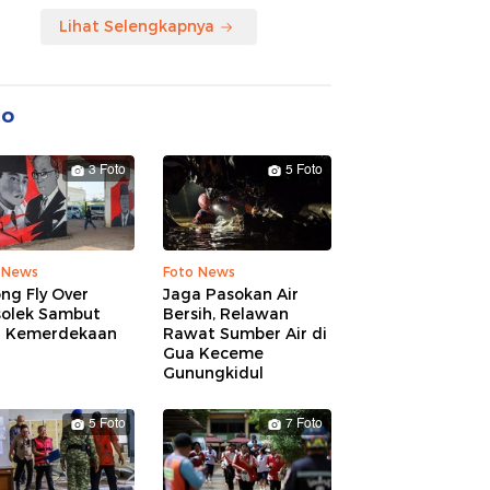
Lihat Selengkapnya
to
3 Foto
5 Foto
 News
Foto News
ng Fly Over
Jaga Pasokan Air
solek Sambut
Bersih, Relawan
 Kemerdekaan
Rawat Sumber Air di
Gua Keceme
Gunungkidul
5 Foto
7 Foto