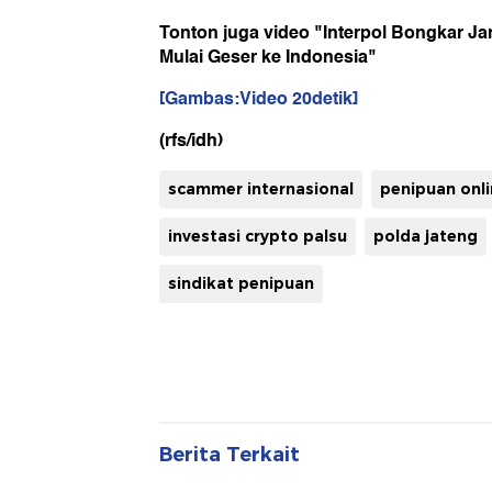
Tonton juga video "Interpol Bongkar 
Mulai Geser ke Indonesia"
[Gambas:Video 20detik]
(rfs/idh)
scammer internasional
penipuan onl
investasi crypto palsu
polda jateng
sindikat penipuan
Berita Terkait