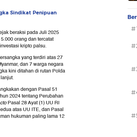
gka Sindikat Penipuan
Ber
#
ejak beraksi pada Juli 2025
5.000 orang dan tercatat
nvestasi kripto palsu.
#
rsangka yang terdiri atas 27
Myanmar, dan 7 warga negara
#
ka kini ditahan di rutan Polda
lanjut.
sangkakan dengan Pasal 51
#
hun 2024 tentang Perubahan
cto
Pasal 28 Ayat (1) UU RI
edua atas UU ITE, dan Pasal
#
man hukuman paling lama 12