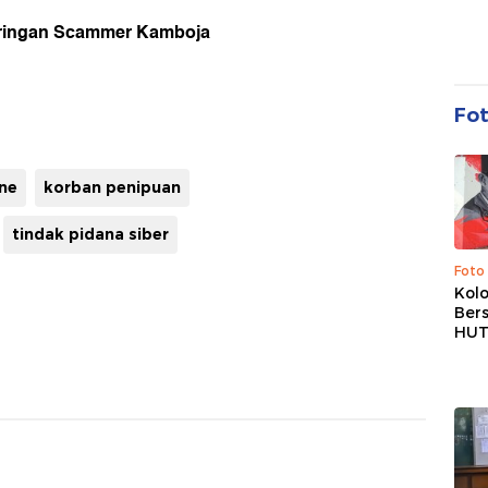
Jaringan Scammer Kamboja
Fo
ine
korban penipuan
tindak pidana siber
Foto
Kolo
Ber
HUT