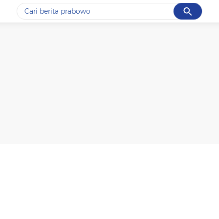
Cancel
Yang sedang ramai dicari
#1
data live draw sgp
#2
piala presiden 2026
#3
prabowo
#4
iran
#5
gempa hari ini
Promoted
Terakhir yang dicari
Loading...