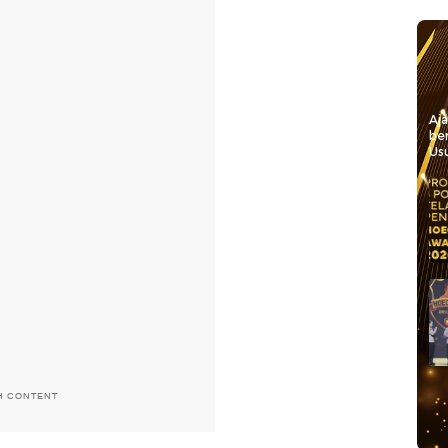
Aj
be
Usu
H CONTENT