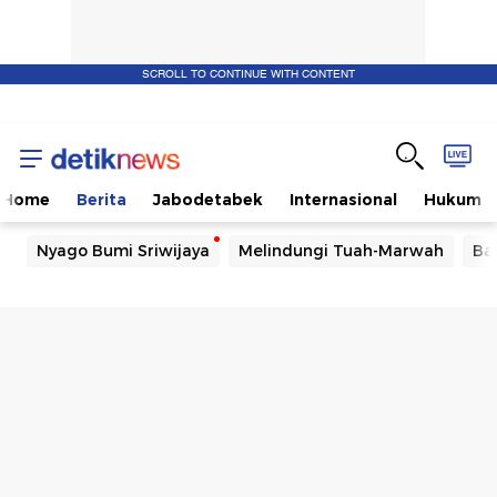
SCROLL TO CONTINUE WITH CONTENT
Home
Berita
Jabodetabek
Internasional
Hukum
Nyago Bumi Sriwijaya
Melindungi Tuah-Marwah
Ba