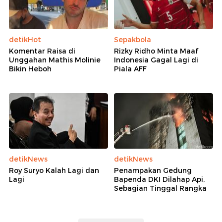
detikHot
Sepakbola
Komentar Raisa di
Rizky Ridho Minta Maaf
Unggahan Mathis Molinie
Indonesia Gagal Lagi di
Bikin Heboh
Piala AFF
detikNews
detikNews
Roy Suryo Kalah Lagi dan
Penampakan Gedung
Lagi
Bapenda DKI Dilahap Api,
Sebagian Tinggal Rangka