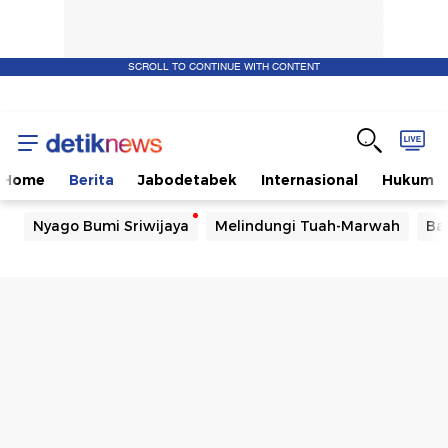
SCROLL TO CONTINUE WITH CONTENT
Home
Berita
Jabodetabek
Internasional
Hukum
Nyago Bumi Sriwijaya
Melindungi Tuah-Marwah
Ba