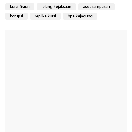
kursi firaun
lelang kejaksaan
aset rampasan
korupsi
replika kursi
bpa kejagung