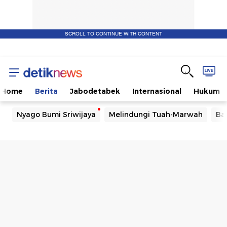
SCROLL TO CONTINUE WITH CONTENT
Home
Berita
Jabodetabek
Internasional
Hukum
Nyago Bumi Sriwijaya
Melindungi Tuah-Marwah
Ba