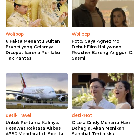
Wolipop
Wolipop
6 Fakta Menantu Sultan
Foto: Gaya Agnez Mo
Brunei yang Gelarnya
Debut Film Hollywood
Dicopot karena Perilaku
Reacher Bareng Anggun C.
Tak Pantas
Sasmi
detikTravel
detikHot
Untuk Pertama Kalinya,
Gisela Cindy Menanti Hari
Pesawat Raksasa Airbus
Bahagia: Akan Menikahi
A380 Mendarat di Soetta
Sahabat Terbaikku