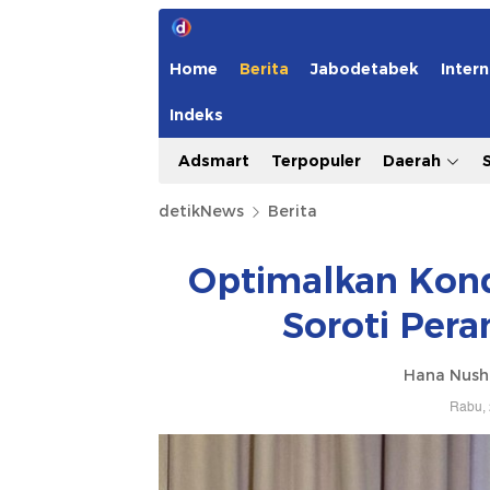
Home
Berita
Jabodetabek
Intern
Indeks
Adsmart
Terpopuler
Daerah
detikNews
Berita
Optimalkan Kond
Soroti Pera
Hana Nush
Rabu, 