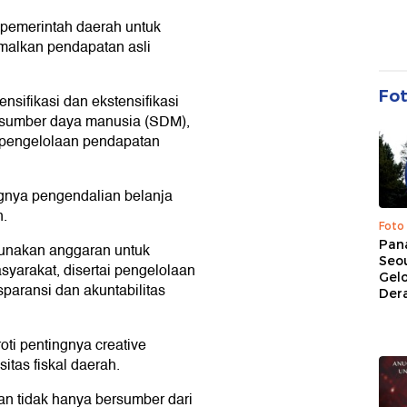
 pemerintah daerah untuk
malkan pendapatan asli
Fo
nsifikasi dan ekstensifikasi
 sumber daya manusia (SDM),
m pengelolaan pendapatan
ngnya pengendalian belanja
n.
Foto
Pan
gunakan anggaran untuk
Seou
yarakat, disertai pengelolaan
Gel
sparansi dan akuntabilitas
Dera
oti pentingnya creative
itas fiskal daerah.
 tidak hanya bersumber dari