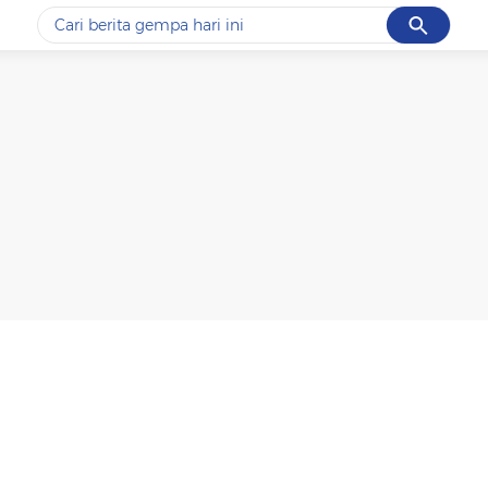
Cancel
Yang sedang ramai dicari
#1
data live draw sgp
#2
iran
#3
senjata
#4
prabowo
#5
gempa hari ini
Promoted
Terakhir yang dicari
Loading...