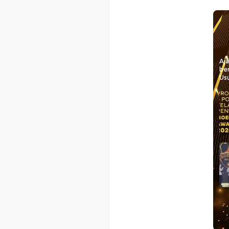
Aj
be
Usu