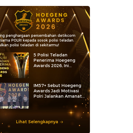
ang penghargaan persembahan detikcom
rsama POLRI kepada sosok polisi teladan.
lkan polisi teladan di sekitarmu!
5 Polisi Teladan
Penerima Hoegeng
Awards 2026, Ini
Kategori dan Kiprahnya
IM57+ Sebut Hoegeng
Awards Jadi Motivasi
Polri Jalankan Amanat
Konstitusi
Lihat Selengkapnya