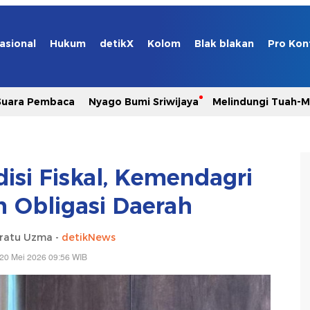
asional
Hukum
detikX
Kolom
Blak blakan
Pro Kon
Suara Pembaca
Nyago Bumi Sriwijaya
Melindungi Tuah-
isi Fiskal, Kemendagri
n Obligasi Daerah
ratu Uzma -
detikNews
20 Mei 2026 09:56 WIB