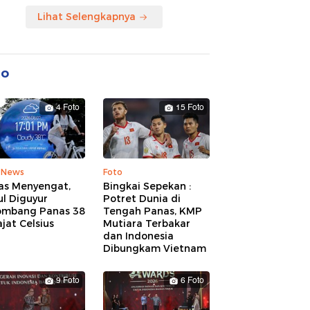
Lihat Selengkapnya
to
4 Foto
15 Foto
 News
Foto
as Menyengat,
Bingkai Sepekan :
l Diguyur
Potret Dunia di
ombang Panas 38
Tengah Panas, KMP
jat Celsius
Mutiara Terbakar
dan Indonesia
Dibungkam Vietnam
9 Foto
6 Foto