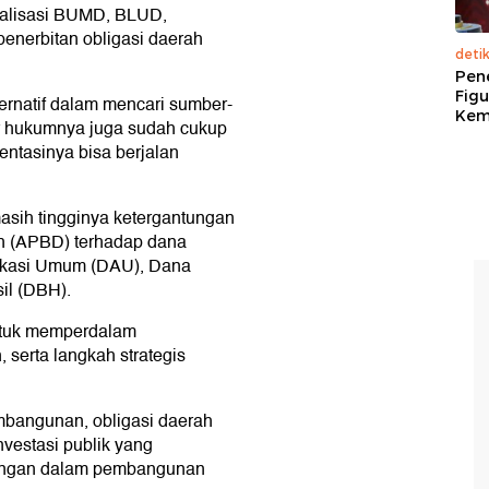
imalisasi BUMD, BLUD,
penerbitan obligasi daerah
deti
Pen
Figu
ernatif dalam mencari sumber-
Kem
 hukumnya juga sudah cukup
entasinya bisa berjalan
masih tingginya ketergantungan
h (APBD) terhadap dana
Alokasi Umum (DAU), Dana
il (DBH).
untuk memperdalam
serta langkah strategis
.
mbangunan, obligasi daerah
vestasi publik yang
angan dalam pembangunan