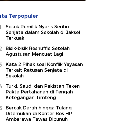
ita Terpopuler
1
Sosok Pemilik Nyaris Seribu
Senjata dalam Sekolah di Jaksel
Terkuak
2
Bisik-bisik Reshuffle Setelah
Agustusan Mencuat Lagi
3
Kata 2 Pihak soal Konflik Yayasan
Terkait Ratusan Senjata di
Sekolah
4
Turki, Saudi dan Pakistan Teken
Pakta Pertahanan di Tengah
Ketegangan Timteng
5
Bercak Darah hingga Tulang
Ditemukan di Konter Bos HP
Ambarawa Tewas Dibunuh