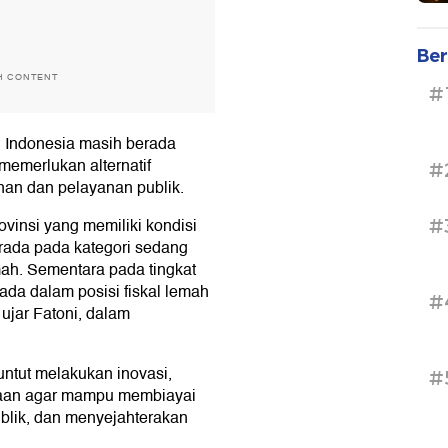
Ber
H CONTENT
#
i Indonesia masih berada
memerlukan alternatif
#
n dan pelayanan publik.
ovinsi yang memiliki kondisi
#
erada pada kategori sedang
mah. Sementara pada tingkat
ada dalam posisi fiskal lemah
#
ujar Fatoni, dalam
tuntut melakukan inovasi,
#
ayaan agar mampu membiayai
lik, dan menyejahterakan