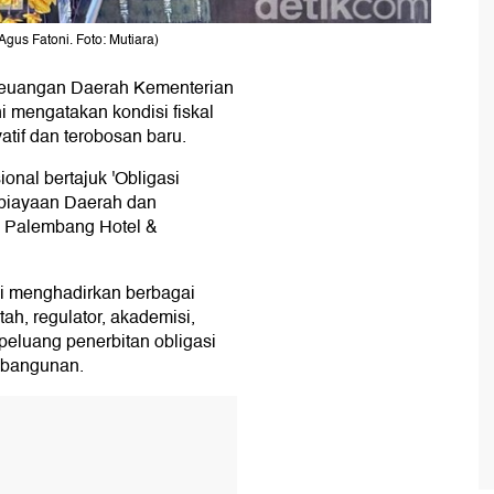
gus Fatoni. Foto: Mutiara)
a Keuangan Daerah Kementerian
 mengatakan kondisi fiskal
tif dan terobosan baru.
onal bertajuk 'Obligasi
mbiayaan Daerah dan
on Palembang Hotel &
i menghadirkan berbagai
h, regulator, akademisi,
eluang penerbitan obligasi
mbangunan.