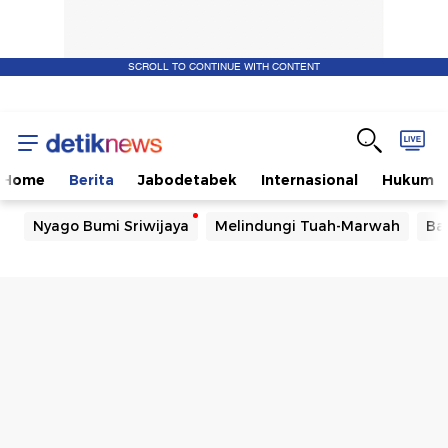
SCROLL TO CONTINUE WITH CONTENT
Home
Berita
Jabodetabek
Internasional
Hukum
Nyago Bumi Sriwijaya
Melindungi Tuah-Marwah
Ba