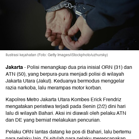
Ilustrasi kejahatan (Foto: Getty Images/iStockphoto/uzhursky)
Jakarta
-
Polisi menangkap dua pria inisial ORN (31) dan
ATN (50), yang berpura-pura menjadi polisi di wilayah
Jakarta Utara (Jakut). Keduanya bermodus menggelar
razia narkoba, lalu merampas motor korban.
Kapolres Metro Jakarta Utara Kombes Erick Frendriz
mengatakan peristiwa terjadi pada Senin (2/2) dini hari
lalu di wilayah Bahari. Aksi ini diawali oleh pelaku ATN
dan DE yang berniat melakukan pencurian.
Pelaku ORN lantas datang ke pos di Bahari, lalu bertemu
para pelaku lain. Di situlah para pelaku merencanakan