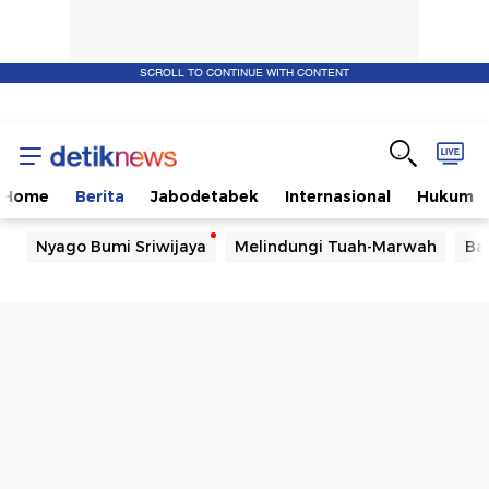
SCROLL TO CONTINUE WITH CONTENT
Home
Berita
Jabodetabek
Internasional
Hukum
Nyago Bumi Sriwijaya
Melindungi Tuah-Marwah
Ba