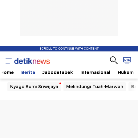
SCROLL TO CONTINUE WITH CONTENT
Home
Berita
Jabodetabek
Internasional
Hukum
Nyago Bumi Sriwijaya
Melindungi Tuah-Marwah
Ba