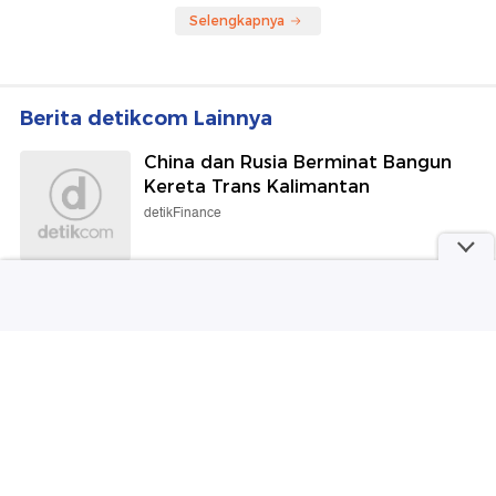
Selengkapnya
Berita detikcom Lainnya
China dan Rusia Berminat Bangun
Kereta Trans Kalimantan
detikFinance
Viral Dokter-Perawat Hina Pasien
BPJS Disebut karena Burnout, IDI
Buka Suara
detikHealth
8 Potret Pernikahan Cucu
Megawati, Makeup Hollywood
Flawless Bikin Pangling
Wolipop