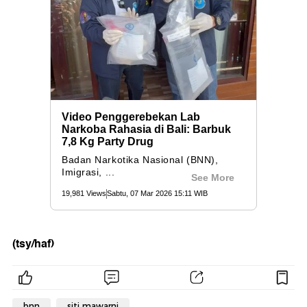
(tsy/haf)
bnn
siti mawarni