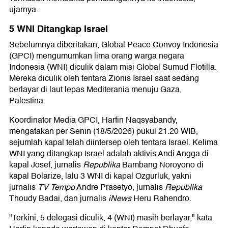
ujarnya.
5 WNI Ditangkap Israel
Sebelumnya diberitakan, Global Peace Convoy Indonesia
(GPCI) mengumumkan lima orang warga negara
Indonesia (WNI) diculik dalam misi Global Sumud Flotilla.
Mereka diculik oleh tentara Zionis Israel saat sedang
berlayar di laut lepas Mediterania menuju Gaza,
Palestina.
Koordinator Media GPCI, Harfin Naqsyabandy,
mengatakan per Senin (18/5/2026) pukul 21.20 WIB,
sejumlah kapal telah diintersep oleh tentara Israel. Kelima
WNI yang ditangkap Israel adalah aktivis Andi Angga di
kapal Josef, jurnalis
Republika
Bambang Noroyono di
kapal Bolarize, lalu 3 WNI di kapal Ozgurluk, yakni
jurnalis
TV Tempo
Andre Prasetyo, jurnalis
Republika
Thoudy Badai, dan jurnalis
iNews
Heru Rahendro.
"Terkini, 5 delegasi diculik, 4 (WNI) masih berlayar," kata