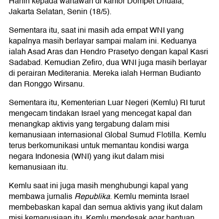
Harfin kepada wartawan di kantor Dompet Dhuafa,
Jakarta Selatan, Senin (18/5).
Sementara itu, saat ini masih ada empat WNI yang
kapalnya masih berlayar sampai malam ini. Keduanya
ialah Asad Aras dan Hendro Prasetyo dengan kapal Kasri
Sadabad. Kemudian Zefiro, dua WNI juga masih berlayar
di perairan Mediterania. Mereka ialah Herman Budianto
dan Ronggo Wirsanu.
Sementara itu, Kementerian Luar Negeri (Kemlu) RI turut
mengecam tindakan Israel yang mencegat kapal dan
menangkap aktivis yang tergabung dalam misi
kemanusiaan internasional Global Sumud Flotilla. Kemlu
terus berkomunikasi untuk memantau kondisi warga
negara Indonesia (WNI) yang ikut dalam misi
kemanusiaan itu.
Kemlu saat ini juga masih menghubungi kapal yang
membawa jurnalis
Republika
. Kemlu meminta Israel
membebaskan kapal dan semua aktivis yang ikut dalam
misi kemanusiaan itu. Kemlu mendesak agar bantuan