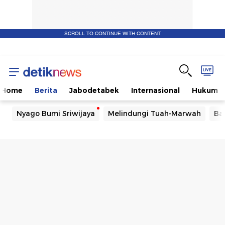
SCROLL TO CONTINUE WITH CONTENT
Home
Berita
Jabodetabek
Internasional
Hukum
Nyago Bumi Sriwijaya
Melindungi Tuah-Marwah
Ba