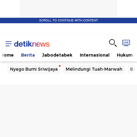
SCROLL TO CONTINUE WITH CONTENT
Home
Berita
Jabodetabek
Internasional
Hukum
Nyago Bumi Sriwijaya
Melindungi Tuah-Marwah
Ba