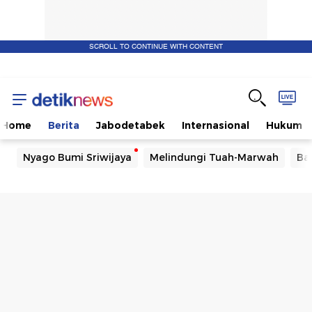
SCROLL TO CONTINUE WITH CONTENT
Home
Berita
Jabodetabek
Internasional
Hukum
Nyago Bumi Sriwijaya
Melindungi Tuah-Marwah
Ba