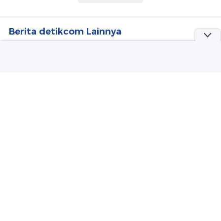
Berita detikcom Lainnya
Daus Mini Juga Berencana Laporkan
Adanya Ancaman Pembunuhan
detikHot
Danantara Gandeng JBS Perkuat
Investasi Sektor Protein Indonesia
detikFinance
Turis yang Berlibur di Prancis Positif
Hantavirus, Kini Diisolasi di Spanyol
detikHealth