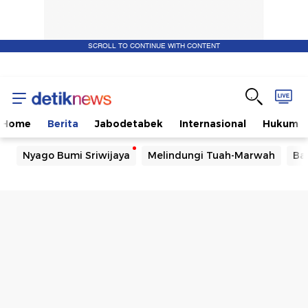
SCROLL TO CONTINUE WITH CONTENT
Home
Berita
Jabodetabek
Internasional
Hukum
Nyago Bumi Sriwijaya
Melindungi Tuah-Marwah
Ba