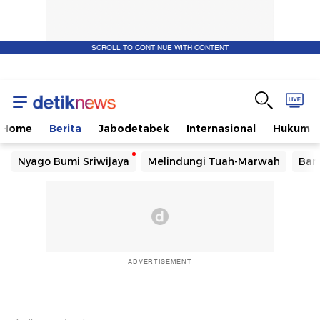
SCROLL TO CONTINUE WITH CONTENT
Home
Berita
Jabodetabek
Internasional
Hukum
Nyago Bumi Sriwijaya
Melindungi Tuah-Marwah
Ban
ADVERTISEMENT