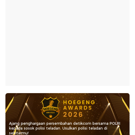
Ajang penghargaan persembahan detikcom bersama POLRI
kepada sosok polisi teladan. Usulkan polisi teladan di
sekitarmu!