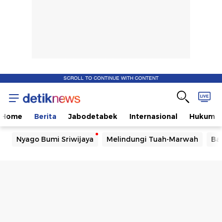
SCROLL TO CONTINUE WITH CONTENT
Home
Berita
Jabodetabek
Internasional
Hukum
Nyago Bumi Sriwijaya
Melindungi Tuah-Marwah
Ba