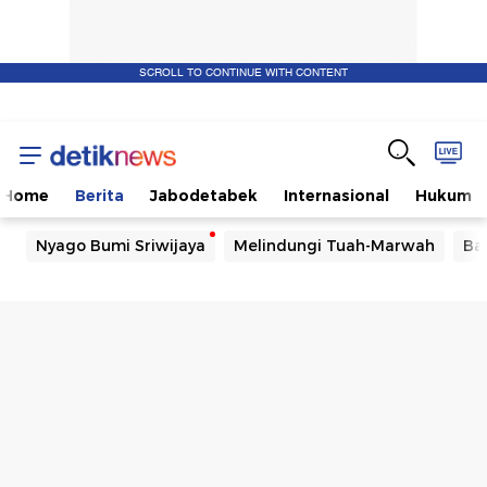
SCROLL TO CONTINUE WITH CONTENT
Home
Berita
Jabodetabek
Internasional
Hukum
Nyago Bumi Sriwijaya
Melindungi Tuah-Marwah
Ba