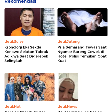
Rekomendasi
detikSulsel
detikJateng
Kronologi Eks Sekda
Pria Semarang Tewas Saat
Konawe Selatan Tabrak
Ngamar Bareng Cewek di
Adiknya Saat Digerebek
Hotel, Polisi Temukan Obat
Selingkuh
Kuat
detikHot
detikNews