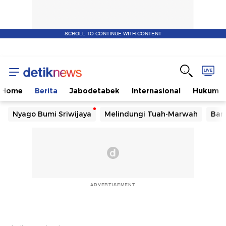
SCROLL TO CONTINUE WITH CONTENT
Home
Berita
Jabodetabek
Internasional
Hukum
Nyago Bumi Sriwijaya
Melindungi Tuah-Marwah
Ban
ADVERTISEMENT