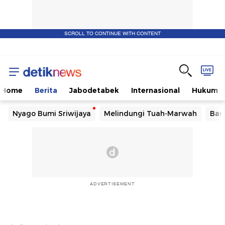
SCROLL TO CONTINUE WITH CONTENT
Home
Berita
Jabodetabek
Internasional
Hukum
Nyago Bumi Sriwijaya
Melindungi Tuah-Marwah
Ban
ADVERTISEMENT