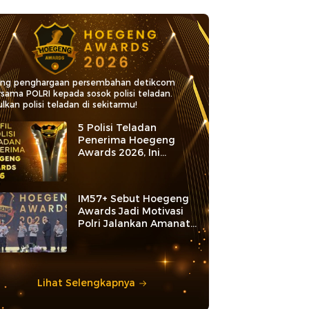
ang penghargaan persembahan detikcom
rsama POLRI kepada sosok polisi teladan.
lkan polisi teladan di sekitarmu!
5 Polisi Teladan
Penerima Hoegeng
Awards 2026, Ini
Kategori dan Kiprahnya
IM57+ Sebut Hoegeng
Awards Jadi Motivasi
Polri Jalankan Amanat
Konstitusi
Lihat Selengkapnya