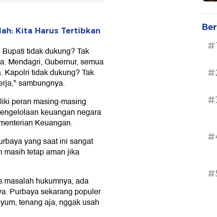
Ber
h: Kita Harus Tertibkan
#
 Bupati tidak dukung? Tak
sa. Mendagri, Gubernur, semua
. Kapolri tidak dukung? Tak
#
kerja," sambungnya.
#
iki peran masing-masing
pengelolaan keuangan negara
menterian Keuangan.
#
baya yang saat ini sangat
 masih tetap aman jika
#
tas masalah hukumnya, ada
ya. Purbaya sekarang populer
yum, tenang aja, nggak usah