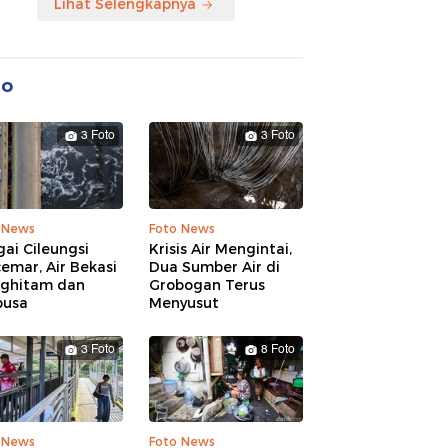
Lihat Selengkapnya
to
3 Foto
3 Foto
 News
Foto News
ai Cileungsi
Krisis Air Mengintai,
emar, Air Bekasi
Dua Sumber Air di
ghitam dan
Grobogan Terus
busa
Menyusut
3 Foto
8 Foto
 News
Foto News