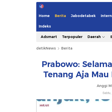
Home
Berita
Jabodetabek
Intern
Indeks
Adsmart
Terpopuler
Daerah
detikNews
Berita
Prabowo: Selama
Tenang Aja Mau 
Anggi M
Sabtu,