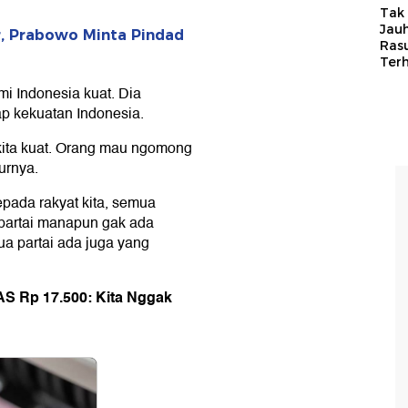
Tak 
Jauh
r, Prabowo Minta Pindad
Ras
Ter
 Indonesia kuat. Dia
p kekuatan Indonesia.
 kita kuat. Orang mau ngomong
urnya.
epada rakyat kita, semua
 partai manapun gak ada
mua partai ada juga yang
AS Rp 17.500: Kita Nggak