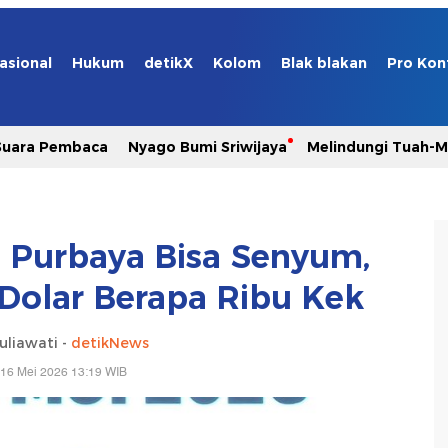
asional
Hukum
detikX
Kolom
Blak blakan
Pro Kon
Suara Pembaca
Nyago Bumi Sriwijaya
Melindungi Tuah-
 Purbaya Bisa Senyum,
Dolar Berapa Ribu Kek
uliawati -
detikNews
 16 Mei 2026 13:19 WIB