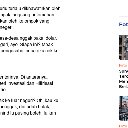
perlu terlalu dikhawatirkan oleh
 dampak langsung pelemahan
akan oleh kelompok yang
Fo
negeri.
desa-desa nggak pakai dolar.
geri, ayo. Siapa ini? Mbak
ri, pengusaha, coba aku cek ke
Foto
Sung
terinya. Di antaranya,
Terc
Men
i Investasi dan Hilirisasi
Ber
rie.
k ke luar negeri? Oh, kau ke
pi nggak, dia udah botak,
nind lu pusing boleh, lu kan
Foto