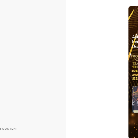
Aj
be
Usu
H CONTENT