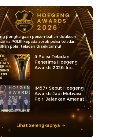
ang penghargaan persembahan detikcom
rsama POLRI kepada sosok polisi teladan.
lkan polisi teladan di sekitarmu!
5 Polisi Teladan
Penerima Hoegeng
Awards 2026, Ini
Kategori dan Kiprahnya
IM57+ Sebut Hoegeng
Awards Jadi Motivasi
Polri Jalankan Amanat
Konstitusi
Lihat Selengkapnya