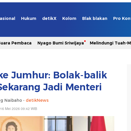
asional
Hukum
detikX
Kolom
Blak blakan
Pro Kon
Suara Pembaca
Nyago Bumi Sriwijaya
Melindungi Tuah-
e Jumhur: Bolak-balik
Sekarang Jadi Menteri
g Naibaho -
detikNews
 16 Mei 2026 09:42 WIB