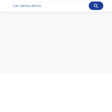
Cancel
Yang sedang ramai dicari
#1
gempa hari ini
#2
gempa
#3
prabowo
#4
iran
#5
demo
Promoted
Terakhir yang dicari
Loading...