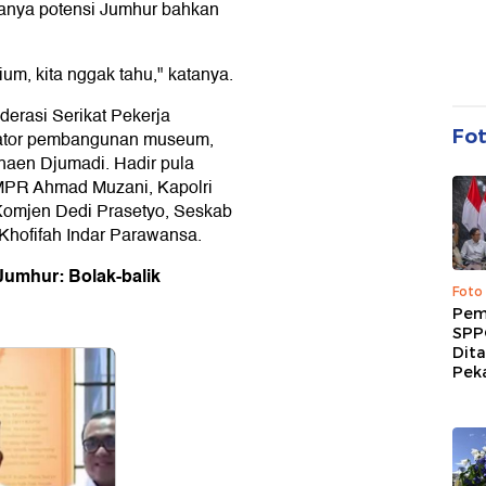
anya potensi Jumhur bahkan
ium, kita nggak tahu," katanya.
derasi Serikat Pekerja
Fo
siator pembangunan museum,
haen Djumadi. Hadir pula
MPR Ahmad Muzani, Kapolri
 Komjen Dedi Prasetyo, Seskab
Khofifah Indar Parawansa.
Jumhur: Bolak-balik
Foto
Pem
SPP
Dit
Peka