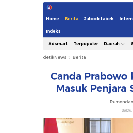
Home
Berita
Jabodetabek
Intern
Indeks
Adsmart
Terpopuler
Daerah
detikNews
Berita
Canda Prabowo k
Masuk Penjara 
Rumondan
Sabtu,