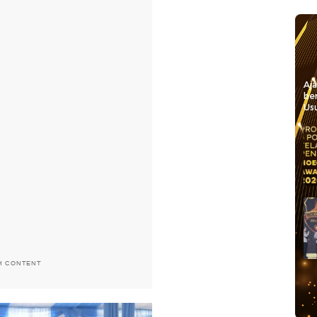
Aj
be
Usu
H CONTENT