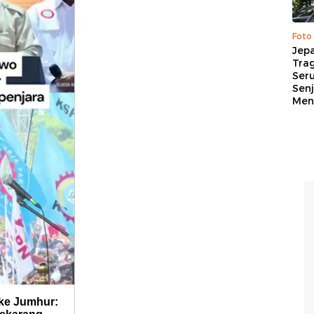
Foto
Jep
Trag
Ser
Senj
Me