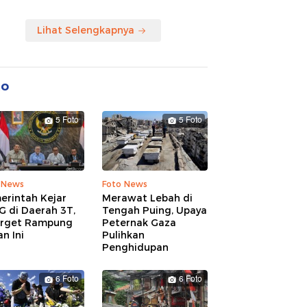
Lihat Selengkapnya
to
5 Foto
5 Foto
 News
Foto News
erintah Kejar
Merawat Lebah di
G di Daerah 3T,
Tengah Puing, Upaya
arget Rampung
Peternak Gaza
n Ini
Pulihkan
Penghidupan
6 Foto
6 Foto