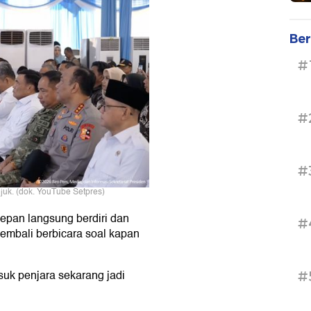
Ber
#
#
#
uk. (dok. YouTube Setpres)
depan langsung berdiri dan
#
embali berbicara soal kapan
suk penjara sekarang jadi
#