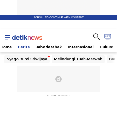
SCROLL TO CONTINUE WITH CONTENT
Home
Berita
Jabodetabek
Internasional
Hukum
Nyago Bumi Sriwijaya
Melindungi Tuah-Marwah
Ban
ADVERTISEMENT