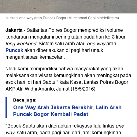
Ilustrasi one way arah Puncak Bogor (Muchamad Sholihin/detikcom)
Jakarta
-
Satlantas Polres Bogor memprediksi volume
kendaraan mengalami peningkatan pada hari ke-3 libur
long weekend
. Sistem satu arah atau
one way
arah
Puncak
akan diberlakukan di pagi hari untuk
mengantisipasi kemacetan.
"Jadi kami memprediksi bahwa masyarakat yang akan
melaksanakan wisata kemungkinan akan meningkat pada
esok hari, di hari Sabtu," kata Kasat Lantas Polres Bogor
AKP Afif Widhi Ananto, Jumat (15/5/2016).
Baca juga:
One Way Arah Jakarta Berakhir, Lalin Arah
Puncak Bogor Kembali Padat
"Besok Sabtu akan diterapkan rekayasa lalu lintas
one
way
, satu arah, pada pagi hari dari jam, kemungkinan