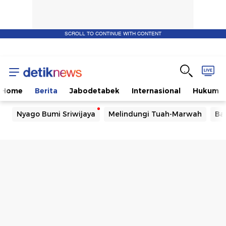
SCROLL TO CONTINUE WITH CONTENT
Home
Berita
Jabodetabek
Internasional
Hukum
Nyago Bumi Sriwijaya
Melindungi Tuah-Marwah
Ba