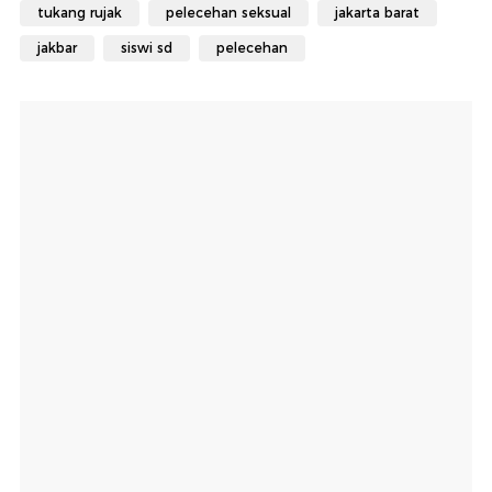
tukang rujak
pelecehan seksual
jakarta barat
jakbar
siswi sd
pelecehan