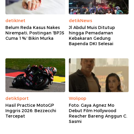
detikInet
detikNews
Belum Reda Kasus Nakes
Jl Abdul Muis Ditutup
Nirempati, Postingan 'BPJS
hingga Pemadaman
Cuma 1%' Bikin Murka
Kebakaran Gedung
Bapenda DKI Selesai
detikSport
Wolipop
Hasil Practice MotoGP
Foto: Gaya Agnez Mo
Inggris 2026: Bezzecchi
Debut Film Hollywood
Tercepat
Reacher Bareng Anggun C.
Sasmi