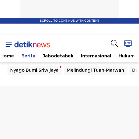
SCROLL TO CONTINUE WITH CONTENT
Home
Berita
Jabodetabek
Internasional
Hukum
Nyago Bumi Sriwijaya
Melindungi Tuah-Marwah
Ba