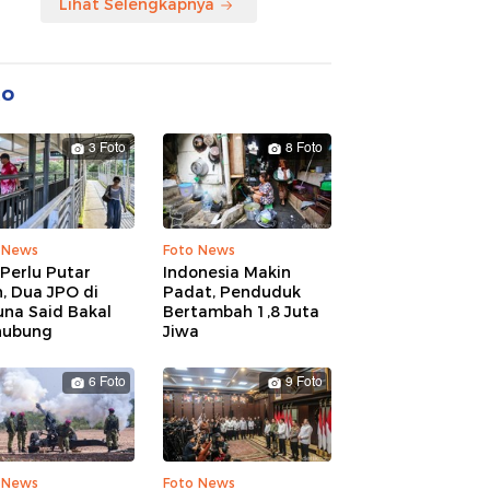
Lihat Selengkapnya
to
3 Foto
8 Foto
 News
Foto News
Perlu Putar
Indonesia Makin
, Dua JPO di
Padat, Penduduk
una Said Bakal
Bertambah 1,8 Juta
hubung
Jiwa
6 Foto
9 Foto
 News
Foto News