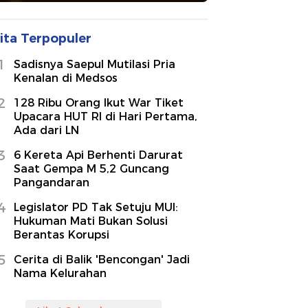
ita Terpopuler
1
Sadisnya Saepul Mutilasi Pria
Kenalan di Medsos
2
128 Ribu Orang Ikut War Tiket
Upacara HUT RI di Hari Pertama,
Ada dari LN
3
6 Kereta Api Berhenti Darurat
Saat Gempa M 5,2 Guncang
Pangandaran
4
Legislator PD Tak Setuju MUI:
Hukuman Mati Bukan Solusi
Berantas Korupsi
5
Cerita di Balik 'Bencongan' Jadi
Nama Kelurahan