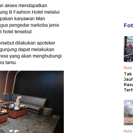
cari akses mendapatkan
jung B Fashion Hotel melalui
rupakan karyawan Man
igus pengedar narkoba jenis
Fo
i hotel tersebut.
ersebut dilakukan apoteker
pengunjung dapat melakukan
itress yang akan menghubungi
ra tamu.
Foto
Tak 
Jauh
Ras
Ter
Foto