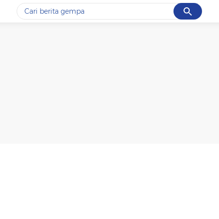
Cancel
Yang sedang ramai dicari
#1
gempa hari ini
#2
demo
#3
gempa
#4
iran
#5
prabowo
Promoted
Terakhir yang dicari
Loading...