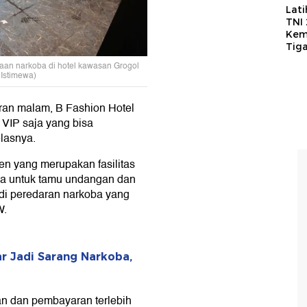
Lat
TNI
Kem
Tig
an narkoba di hotel kawasan Grogol
 Istimewa)
ran malam, B Fashion Hotel
VIP saja yang bisa
elasnya.
en yang merupakan fasilitas
uka untuk tamu undangan dan
rjadi peredaran narkoba yang
W.
r Jadi Sarang Narkoba,
n dan pembayaran terlebih