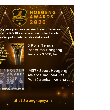
ang penghargaan persembahan detikcom
rsama POLRI kepada sosok polisi teladan.
lkan polisi teladan di sekitarmu!
5 Polisi Teladan
Penerima Hoegeng
Awards 2026, Ini
Kategori dan Kiprahnya
IM57+ Sebut Hoegeng
Awards Jadi Motivasi
Polri Jalankan Amanat
Konstitusi
Lihat Selengkapnya