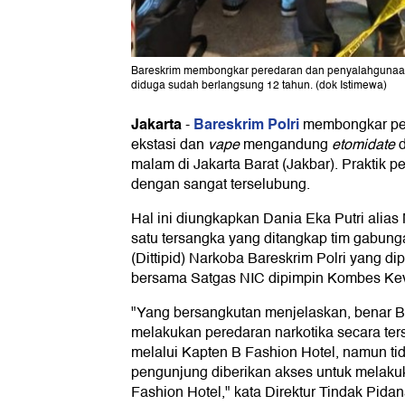
Bareskrim membongkar peredaran dan penyalahgunaan n
diduga sudah berlangsung 12 tahun. (dok Istimewa)
Jakarta
Bareskrim Polri
-
membongkar pe
ekstasi dan
vape
mengandung
etomidate
d
malam di Jakarta Barat (Jakbar). Praktik 
dengan sangat terselubung.
Hal ini diungkapkan Dania Eka Putri alias
satu tersangka yang ditangkap tim gabung
(Dittipid) Narkoba Bareskrim Polri yang 
bersama Satgas NIC dipimpin Kombes Kevi
"Yang bersangkutan menjelaskan, benar B
melakukan peredaran narkotika secara te
melalui Kapten B Fashion Hotel, namun t
pengunjung diberikan akses untuk melakuk
Fashion Hotel," kata Direktur Tindak Pida