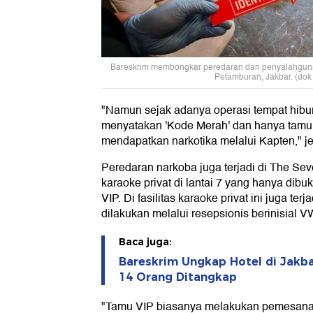
Bareskrim membongkar peredaran dan penyalahguna
Petamburan, Jakbar. (dok
"Namun sejak adanya operasi tempat hibu
menyatakan 'Kode Merah' dan hanya tamu 
mendapatkan narkotika melalui Kapten," j
Peredaran narkoba juga terjadi di The Sev
karaoke privat di lantai 7 yang hanya dib
VIP. Di fasilitas karaoke privat ini juga te
dilakukan melalui resepsionis berinisial V
Baca juga:
Bareskrim Ungkap Hotel di Jakba
14 Orang Ditangkap
"Tamu VIP biasanya melakukan pemesana