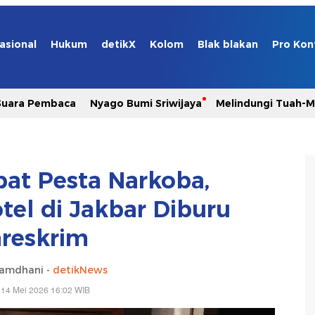
asional
Hukum
detikX
Kolom
Blak blakan
Pro Kon
Suara Pembaca
Nyago Bumi Sriwijaya
Melindungi Tuah-
at Pesta Narkoba,
el di Jakbar Diburu
reskrim
Ramdhani -
detikNews
 14 Mei 2026 16:02 WIB