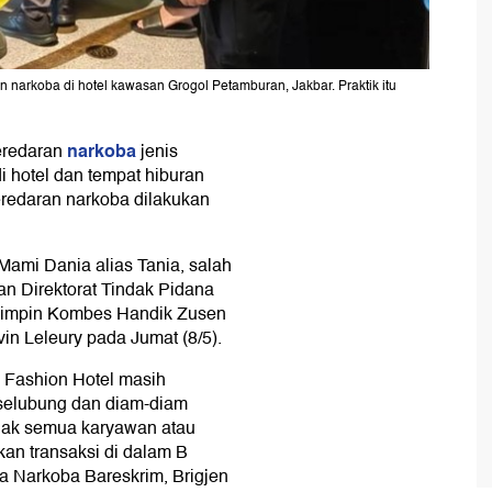
arkoba di hotel kawasan Grogol Petamburan, Jakbar. Praktik itu
narkoba
redaran
jenis
i hotel dan tempat hiburan
peredaran narkoba dilakukan
 Mami Dania alias Tania, salah
an Direktorat Tindak Pidana
dipimpin Kombes Handik Zusen
n Leleury pada Jumat (8/5).
 Fashion Hotel masih
rselubung dan diam-diam
idak semua karyawan atau
an transaksi di dalam B
na Narkoba Bareskrim, Brigjen