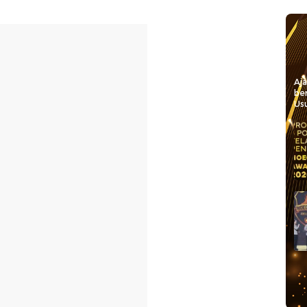
Aj
be
Usu