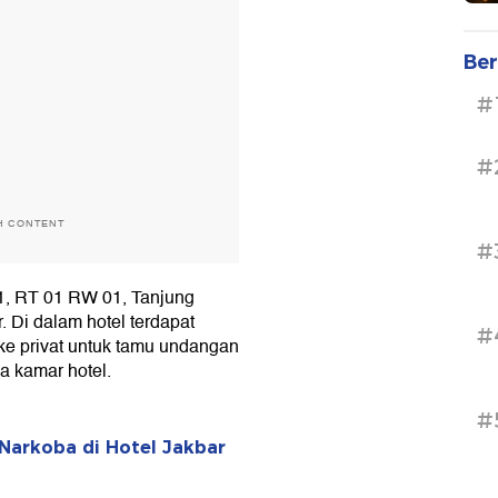
Ber
#
#
H CONTENT
#
 1, RT 01 RW 01, Tanjung
 Di dalam hotel terdapat
#
oke privat untuk tamu undangan
ga kamar hotel.
#
Narkoba di Hotel Jakbar