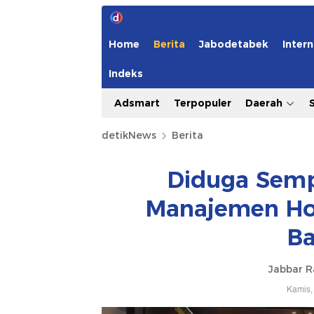
Home
Berita
Jabodetabek
Intern
Indeks
Adsmart
Terpopuler
Daerah
detikNews
Berita
Diduga Semp
Manajemen Hot
Ba
Jabbar 
Kamis,