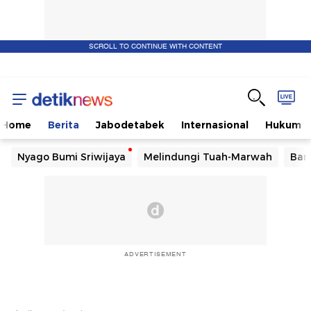
SCROLL TO CONTINUE WITH CONTENT
Home
Berita
Jabodetabek
Internasional
Hukum
Nyago Bumi Sriwijaya
Melindungi Tuah-Marwah
Ban
ADVERTISEMENT