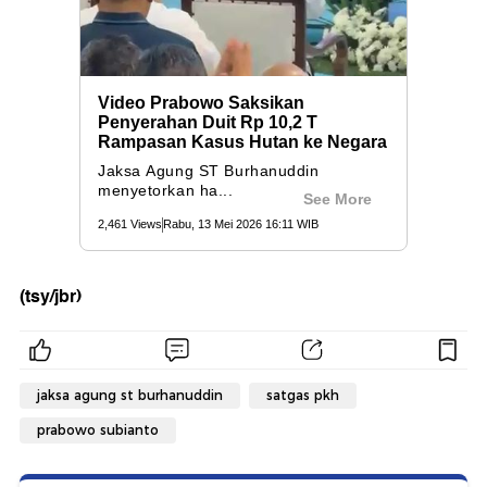
(tsy/jbr)
jaksa agung st burhanuddin
satgas pkh
prabowo subianto