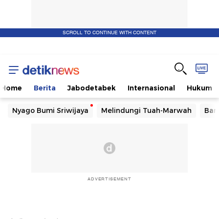
SCROLL TO CONTINUE WITH CONTENT
Home
Berita
Jabodetabek
Internasional
Hukum
Nyago Bumi Sriwijaya
Melindungi Tuah-Marwah
Ban
ADVERTISEMENT