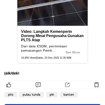
(aik/dek)
plts
pulau tunda
pln
banten