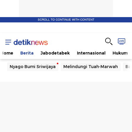
SCROLL TO CONTINUE WITH CONTENT
Home
Berita
Jabodetabek
Internasional
Hukum
Nyago Bumi Sriwijaya
Melindungi Tuah-Marwah
Ba